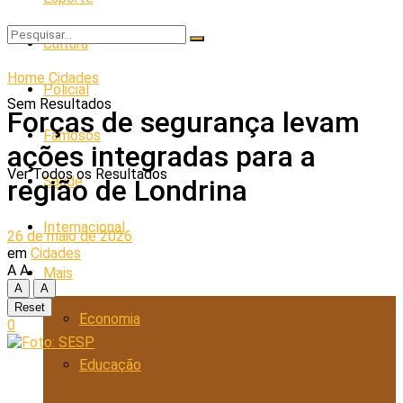
Cultura
Home
Cidades
Policial
Sem Resultados
Forças de segurança levam
Famosos
ações integradas para a
Ver Todos os Resultados
Saúde
região de Londrina
Internacional
26 de maio de 2026
em
Cidades
A
A
Mais
A
A
Reset
Economia
0
Educação