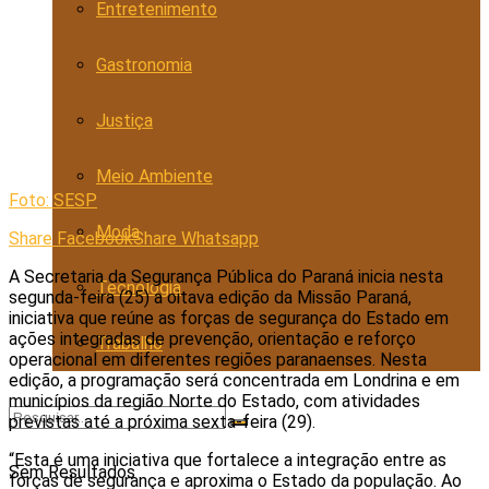
Entretenimento
Gastronomia
Justiça
Meio Ambiente
Foto: SESP
Moda
Share Facebook
Share Whatsapp
A Secretaria da Segurança Pública do Paraná inicia nesta
Tecnologia
segunda-feira (25) a oitava edição da Missão Paraná,
iniciativa que reúne as forças de segurança do Estado em
ações integradas de prevenção, orientação e reforço
Trabalho
operacional em diferentes regiões paranaenses. Nesta
edição, a programação será concentrada em Londrina e em
municípios da região Norte do Estado, com atividades
previstas até a próxima sexta-feira (29).
“Esta é uma iniciativa que fortalece a integração entre as
Sem Resultados
forças de segurança e aproxima o Estado da população. Ao