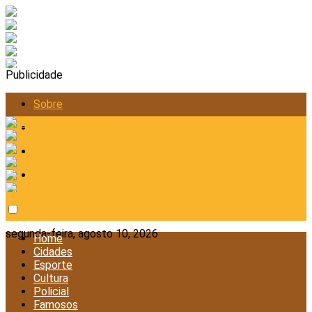
Publicidade
Sobre
Anunciar
Política de Privacidade
Contato
segunda-feira, agosto 10, 2026
Home
Cidades
Esporte
Cultura
Policial
Famosos