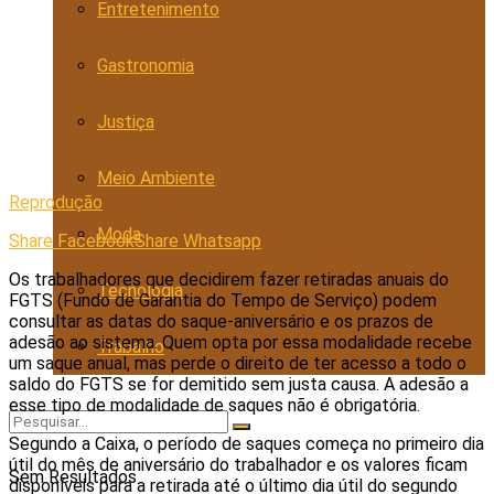
Entretenimento
Gastronomia
Justiça
Meio Ambiente
Reprodução
Moda
Share Facebook
Share Whatsapp
Os trabalhadores que decidirem fazer retiradas anuais do
Tecnologia
FGTS (Fundo de Garantia do Tempo de Serviço) podem
consultar as datas do saque-aniversário e os prazos de
adesão ao sistema. Quem opta por essa modalidade recebe
Trabalho
um saque anual, mas perde o direito de ter acesso a todo o
saldo do FGTS se for demitido sem justa causa. A adesão a
esse tipo de modalidade de saques não é obrigatória.
Segundo a Caixa, o período de saques começa no primeiro dia
útil do mês de aniversário do trabalhador e os valores ficam
Sem Resultados
disponíveis para a retirada até o último dia útil do segundo