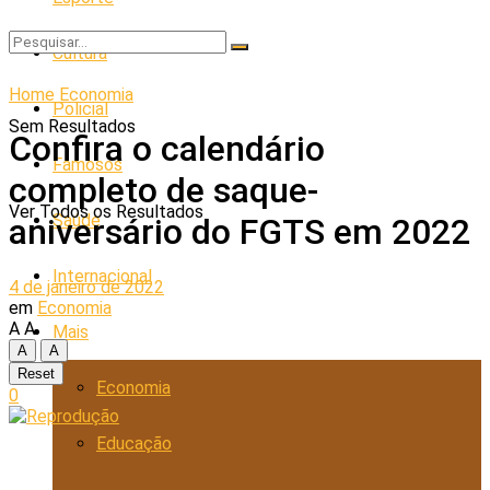
Cultura
Home
Economia
Policial
Sem Resultados
Confira o calendário
Famosos
completo de saque-
Ver Todos os Resultados
Saúde
aniversário do FGTS em 2022
Internacional
4 de janeiro de 2022
em
Economia
A
A
Mais
A
A
Reset
Economia
0
Educação