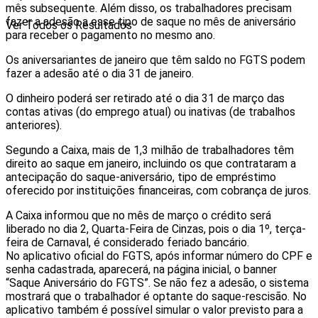
mês subsequente. Além disso, os trabalhadores precisam
fazer a adesão a esse tipo de saque no mês de aniversário
Ver Todos os Resultados
para receber o pagamento no mesmo ano.
Os aniversariantes de janeiro que têm saldo no FGTS podem
fazer a adesão até o dia 31 de janeiro.
O dinheiro poderá ser retirado até o dia 31 de março das
contas ativas (do emprego atual) ou inativas (de trabalhos
anteriores).
Segundo a Caixa, mais de 1,3 milhão de trabalhadores têm
direito ao saque em janeiro, incluindo os que contrataram a
antecipação do saque-aniversário, tipo de empréstimo
oferecido por instituições financeiras, com cobrança de juros.
A Caixa informou que no mês de março o crédito será
liberado no dia 2, Quarta-Feira de Cinzas, pois o dia 1º, terça-
feira de Carnaval, é considerado feriado bancário.
No aplicativo oficial do FGTS, após informar número do CPF e
senha cadastrada, aparecerá, na página inicial, o banner
“Saque Aniversário do FGTS”. Se não fez a adesão, o sistema
mostrará que o trabalhador é optante do saque-rescisão. No
aplicativo também é possível simular o valor previsto para a