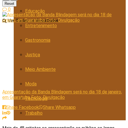
Reset
0
Educação
Ver Todos os Resultados
Entretenimento
Gastronomia
Justiça
Meio Ambiente
Moda
Apresentação da Banda Blindagem será no dia 18 de janeiro,
em Guaratuba Foto: Divulgação
Tecnologia
Share Facebook
Share Whatsapp
Trabalho