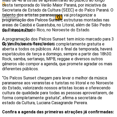
Mais de 48 artistas se apresentarão ao público ao longo
desta temporada do Verão Maior Paraná, por iniciativa da
Secretaria de Estado da Cultura (SEEC) e do Palco Paraná. O
talento dos artistas paranaenses vai protagonizar a
programação dos Palcos Sunset, estruturas montadas nas
areias de Caiobá e Guaratuba, no Litoral, além de São Pedro
do Paraná e Porto Rico, no Noroeste do Estado.
Sem Resultados
A programação dos Palcos Sunset tem início marcado para 3
Ver Todos os Resultados
de janeiro, sexta-feira, e será completamente gratuita e
aberta a todos os públicos. Até o final da temporada, haverá
espetáculos de terça a domingo, sempre a partir das 18h30.
Rock, samba, sertanejo, MPB, reggae e diversos outros
gêneros vão compor a agenda, que promete agradar os mais
diferentes públicos.
“Os Palcos Sunset chegam para levar o melhor da música
paranaense aos veranistas e turistas no litoral e no Noroeste
do Estado, valorizando nossos artistas locais e oferecendo
cultura de qualidade para todas as pessoas aproveitarem, de
forma completamente gratuita”, afirma a secretária de
estado da Cultura, Luciana Casagrande Pereira.
Confira a agenda das primeiras atrações já confirmadas: