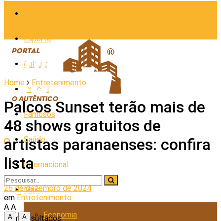
Cidades
Esporte
Cultura
Home
Entretenimento
Policial
Palcos Sunset terão mais de
Famosos
48 shows gratuitos de
Saúde
artistas paranaenses: confira
lista
Internacional
26 de dezembro de 2024
Mais
em
Entretenimento
A
A
Economia
A
A
Sem Resultados