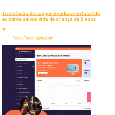
Transfusão de sangue imediata no local do
acidente salvou vida de criança de 5 anos
PortalTanacidade.Com