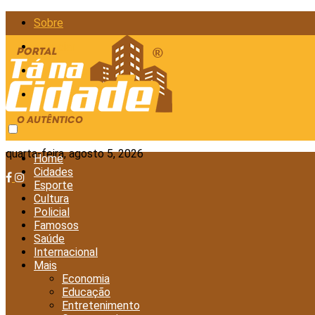
Sobre
Anunciar
Política de Privacidade
Contato
quarta-feira, agosto 5, 2026
Home
Cidades
Esporte
Cultura
Policial
Famosos
Saúde
Internacional
Mais
Economia
Educação
Entretenimento