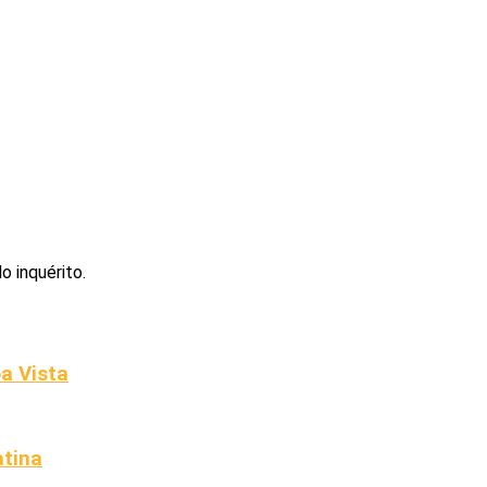
 inquérito.
a Vista
atina