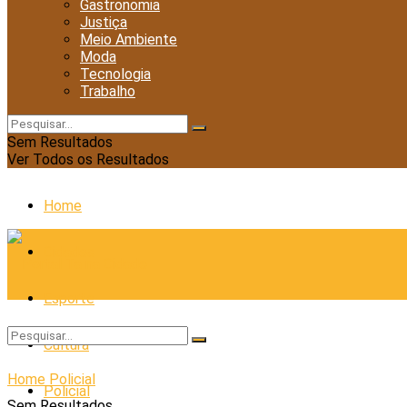
Gastronomia
Justiça
Meio Ambiente
Moda
Tecnologia
Trabalho
Sem Resultados
Ver Todos os Resultados
Home
Cidades
Esporte
Cultura
Home
Policial
Policial
Sem Resultados