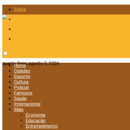
Sobre
Anunciar
Política de Privacidade
Contato
quarta-feira, agosto 5, 2026
Home
Cidades
Esporte
Cultura
Policial
Famosos
Saúde
Internacional
Mais
Economia
Educação
Entretenimento