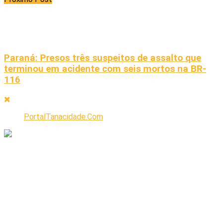
Paraná: Presos três suspeitos de assalto que
terminou em acidente com seis mortos na BR-
116
PortalTanacidade.Com