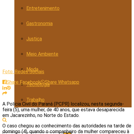
Entretenimento
Gastronomia
Justiça
Meio Ambiente
Moda
Foto: Redes Sociais
Share Facebook
Share Whatsapp
Tecnologia
Trabalho
A Polícia Civil do Paraná (PCPR) localizou, nesta segunda-
feira (5), uma mulher, de 40 anos, que estava desaparecida
em Jacarezinho, no Norte do Estado.
O caso chegou ao conhecimento das autoridades na tarde de
domingo (4), quando o companheiro da mulher compareceu à