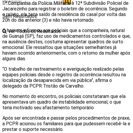
1ª Companhia da Polícia Militar e à 12ª Subdivisão Policial de
Jacarezinho para registrar o boletim de ocorrência. Segundo
o relato, ela teria saído da residência do casal por volta das
Sem Resultados
20h do dia anterior (3) e não havia retornado.
O homem informou aos policiais que a companheira, natural
Ver Todos os Resultados
de Guarujá (SP), faz uso de medicamentos controlados e que,
na ausência destes, costuma apresentar quadros de surto
emocional. Ele ressaltou que situações semelhantes já
haviam ocorrido anteriormente, com o retorno da mulher após
alguns dias.
“O trabalho de rastreamento e averiguação realizado pelas
equipes policiais desde o registro da ocorrência resultou na
localização da desaparecida em via pública”, afirma o
delegado da PCPR Tristão de Carvalho.
No momento do encontro, os policiais constataram que ela
apresentava um quadro de instabilidade emocional, o que
teria motivado seu afastamento temporário.
Após ser encontrada e passar pelos procedimentos de praxe,
a PCPR acionou os familiares para que pudessem recebê-la e
prestar o suporte necessário.