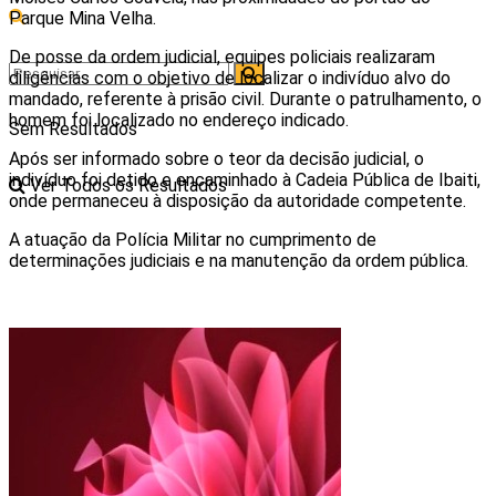
Parque Mina Velha.
De posse da ordem judicial, equipes policiais realizaram
diligências com o objetivo de localizar o indivíduo alvo do
mandado, referente à prisão civil. Durante o patrulhamento, o
homem foi localizado no endereço indicado.
Sem Resultados
Após ser informado sobre o teor da decisão judicial, o
indivíduo foi detido e encaminhado à Cadeia Pública de Ibaiti,
Ver Todos os Resultados
onde permaneceu à disposição da autoridade competente.
A atuação da Polícia Militar no cumprimento de
determinações judiciais e na manutenção da ordem pública.