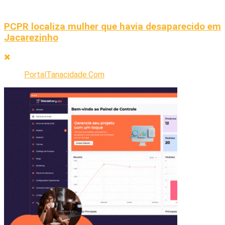
PCPR localiza mulher que havia desaparecido em
Jacarezinho
PortalTanacidade.Com