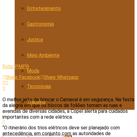
Entretenimento
Gastronomia
Justiça
Meio Ambiente
Foto: PMPR
Moda
Share Facebook
Share Whatsapp
Tecnologia
O melhor jeito de brincar o Carnaval é em segurança. Na festa
Trabalho
da alegria em que os blocos de foliões tomam as ruas e
avenidas de diversas cidades, a Copel alerta para cuidados
importantes com a rede elétrica.
“O itinerário dos trios elétricos deve ser planejado com
antecedência, em conjunto com as autoridades de