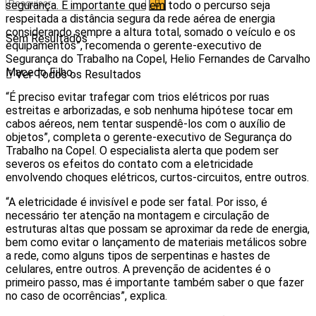
segurança. É importante que em todo o percurso seja
respeitada a distância segura da rede aérea de energia
considerando sempre a altura total, somado o veículo e os
Sem Resultados
equipamentos”, recomenda o gerente-executivo de
Segurança do Trabalho na Copel, Helio Fernandes de Carvalho
Macedo Filho.
Ver Todos os Resultados
“É preciso evitar trafegar com trios elétricos por ruas
estreitas e arborizadas, e sob nenhuma hipótese tocar em
cabos aéreos, nem tentar suspendê-los com o auxílio de
objetos”, completa o gerente-executivo de Segurança do
Trabalho na Copel. O especialista alerta que podem ser
severos os efeitos do contato com a eletricidade
envolvendo choques elétricos, curtos-circuitos, entre outros.
“A eletricidade é invisível e pode ser fatal. Por isso, é
necessário ter atenção na montagem e circulação de
estruturas altas que possam se aproximar da rede de energia,
bem como evitar o lançamento de materiais metálicos sobre
a rede, como alguns tipos de serpentinas e hastes de
celulares, entre outros. A prevenção de acidentes é o
primeiro passo, mas é importante também saber o que fazer
no caso de ocorrências”, explica.