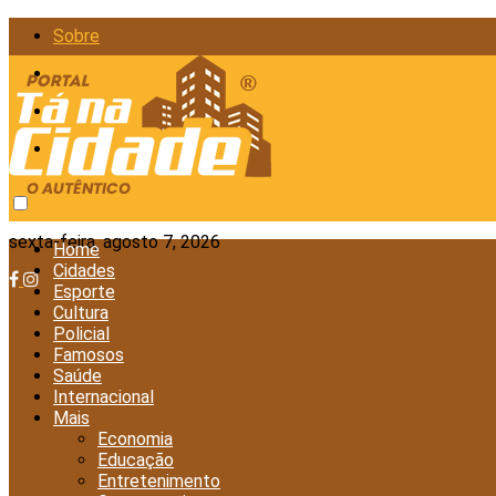
Sobre
Anunciar
Política de Privacidade
Contato
sexta-feira, agosto 7, 2026
Home
Cidades
Esporte
Cultura
Policial
Famosos
Saúde
Internacional
Mais
Economia
Educação
Entretenimento