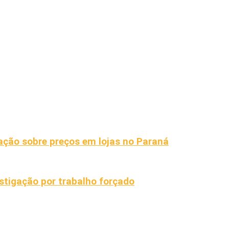
ação sobre preços em lojas no Paraná
estigação por trabalho forçado