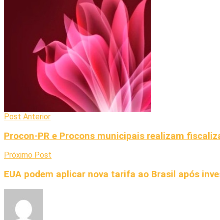
Post Anterior
Procon-PR e Procons municipais realizam fiscaliz
Próximo Post
EUA podem aplicar nova tarifa ao Brasil após inv