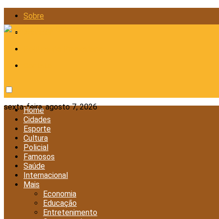
Sobre
Anunciar
Política de Privacidade
Contato
sexta-feira, agosto 7, 2026
Home
Cidades
Esporte
Cultura
Policial
Famosos
Saúde
Internacional
Mais
Economia
Educação
Entretenimento