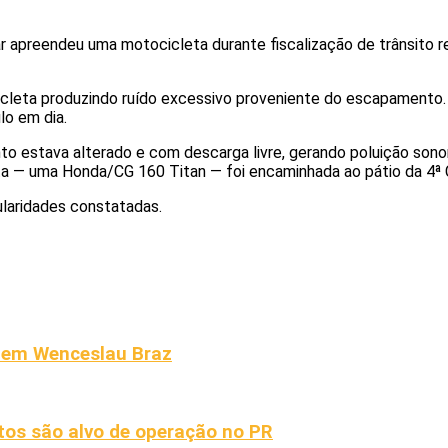
itar apreendeu uma motocicleta durante fiscalização de trânsito 
cicleta produzindo ruído excessivo proveniente do escapamento
lo em dia.
to estava alterado e com descarga livre, gerando poluição sono
leta — uma Honda/CG 160 Titan — foi encaminhada ao pátio da 4ª C
ularidades constatadas.
da em Wenceslau Braz
tos são alvo de operação no PR