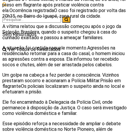
preso em flagrante após praticar violência contra
ela.Ocorrência registradaO caso foi registrado por volta das
20h35, no Bairro do Iguapé, zona rural da cidade.
A vítima relatou que a discussão começou após o jogo da
Seleção Brasileira, quando o suspeito chegou à casa do
Sem Resultados
cunhado exaltado e passou a ameaçar familiares.
A situação foi contida naquele momento.Agressões na
Ver Todos os Resultados
residênciaAo retornar para a casa do casal, o homem iniciou
as agressões contra a esposa. Ela informou ter recebido
socos e chutes, além de ser arrastada pelos cabelos.
Um golpe na cabeça a fez perder a consciência. Vizinhos
prestaram socorro e acionaram a Polícia Militar.Prisão em
flagranteOs policiais localizaram o suspeito ainda no local e
efetuaram a prisão.
Ele foi encaminhado à Delegacia da Polícia Civil, onde
permanece à disposição da Justiça. O caso será investigado
como violência doméstica e familiar.
Esse episódio reforça a necessidade de ampliar o debate
sobre violência doméstica no Norte Pioneiro, além de