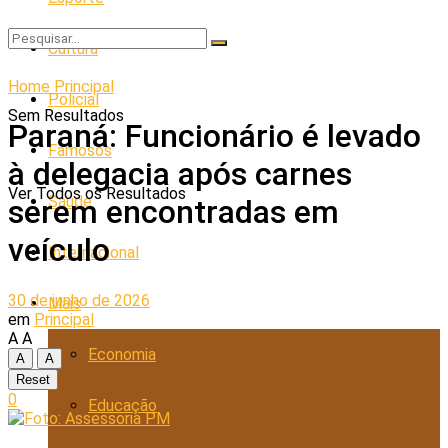
Cultura
Home
Principal
Policial
Sem Resultados
Paraná: Funcionário é levado
Famosos
à delegacia após carnes
Ver Todos os Resultados
Saúde
serem encontradas em
veículo
Internacional
30 de junho de 2026
Mais
em
Principal
A
A
Economia
A
A
Reset
0
Educação