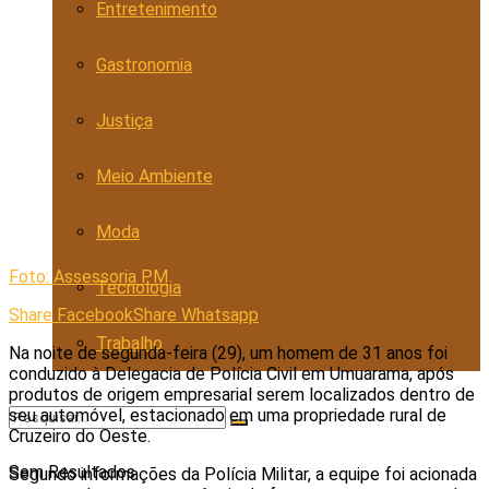
Entretenimento
Gastronomia
Justiça
Meio Ambiente
Moda
Foto: Assessoria PM
Tecnologia
Share Facebook
Share Whatsapp
Trabalho
Na noite de segunda-feira (29), um homem de 31 anos foi
conduzido à Delegacia de Polícia Civil em Umuarama, após
produtos de origem empresarial serem localizados dentro de
seu automóvel, estacionado em uma propriedade rural de
Cruzeiro do Oeste.
Sem Resultados
Segundo informações da Polícia Militar, a equipe foi acionada