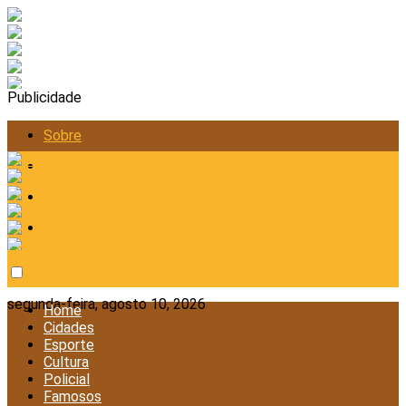
Publicidade
Sobre
Anunciar
Política de Privacidade
Contato
segunda-feira, agosto 10, 2026
Home
Cidades
Esporte
Cultura
Policial
Famosos