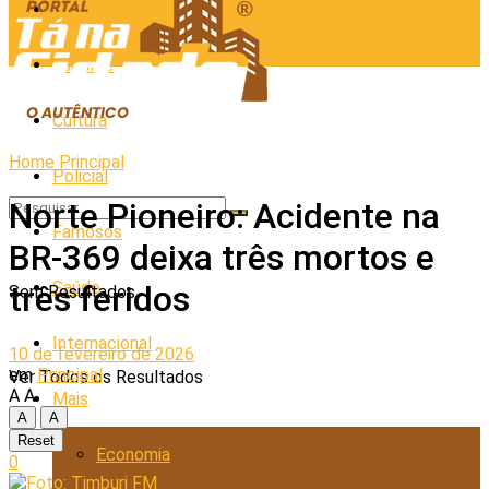
Cidades
Esporte
Cultura
Home
Principal
Policial
Norte Pioneiro: Acidente na
Famosos
BR-369 deixa três mortos e
Saúde
três feridos
Sem Resultados
Internacional
10 de fevereiro de 2026
em
Principal
Ver Todos os Resultados
A
A
Mais
A
A
Reset
Economia
0