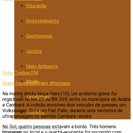
Educação
Entretenimento
Gastronomia
Justiça
Meio Ambiente
Foto: Timburi FM
Moda
Share Facebook
Share Whatsapp
Na manhã desta terça-feira (10), um acidente grave foi
Tecnologia
registrado no km 23 da BR-369, entre os municípios de Andirá
e Cambará. A colisão envolveu dois veículos de passeio, um
Volkswagen Gol e um Fiat Palio, durante uma tentativa de
Trabalho
ultrapassagem no sentido Cambará–Andirá.
No Gol, quatro pessoas estavam a bordo. Três homens
morreram no local e o quarto ocupante foi socorrido com