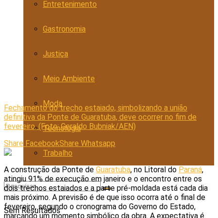
Entretenimento
Gastronomia
Justiça
Meio Ambiente
Moda
Fechamento do trecho estaiado, simbolizando a união
definitiva da Ponte de Guaratuba, deve ocorrer no fim de
fevereiro. (Foto: Geraldo Bubniak/AEN)
Tecnologia
Share Facebook
Share Whatsapp
Trabalho
A construção da Ponte de
Guaratuba
, no Litoral do
Paraná
,
atingiu 91% de execução em janeiro e o encontro entre os
dois trechos estaiados e a parte pré-moldada está cada dia
mais próximo. A previsão é de que isso ocorra até o final de
fevereiro, segundo o cronograma do Governo do Estado,
Sem Resultados
marcando um momento simbólico da obra. A expectativa é