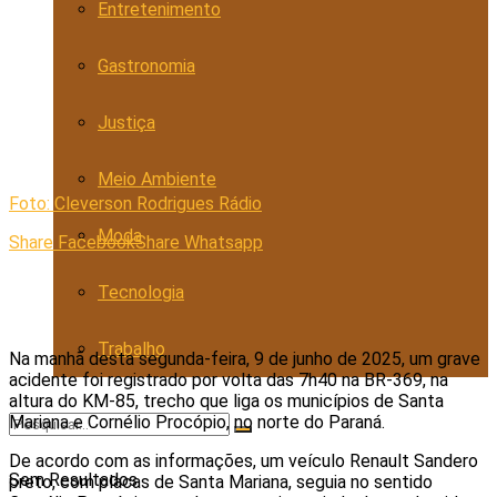
Entretenimento
Gastronomia
Justiça
Meio Ambiente
Foto: Cleverson Rodrigues Rádio
Moda
Share Facebook
Share Whatsapp
Tecnologia
Trabalho
Na manhã desta segunda-feira, 9 de junho de 2025, um grave
acidente foi registrado por volta das 7h40 na BR-369, na
altura do KM-85, trecho que liga os municípios de Santa
Mariana e Cornélio Procópio, no norte do Paraná.
De acordo com as informações, um veículo Renault Sandero
Sem Resultados
preto, com placas de Santa Mariana, seguia no sentido