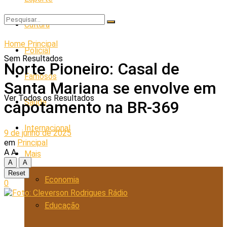
Cultura
Home
Principal
Policial
Sem Resultados
Norte Pioneiro: Casal de
Famosos
Santa Mariana se envolve em
Ver Todos os Resultados
Saúde
capotamento na BR-369
Internacional
9 de junho de 2025
em
Principal
A
A
Mais
A
A
Reset
Economia
0
Educação