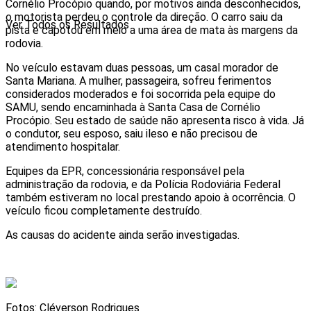
Cornélio Procópio quando, por motivos ainda desconhecidos,
o motorista perdeu o controle da direção. O carro saiu da
Ver Todos os Resultados
pista e capotou em meio a uma área de mata às margens da
rodovia.
No veículo estavam duas pessoas, um casal morador de
Santa Mariana. A mulher, passageira, sofreu ferimentos
considerados moderados e foi socorrida pela equipe do
SAMU, sendo encaminhada à Santa Casa de Cornélio
Procópio. Seu estado de saúde não apresenta risco à vida. Já
o condutor, seu esposo, saiu ileso e não precisou de
atendimento hospitalar.
Equipes da EPR, concessionária responsável pela
administração da rodovia, e da Polícia Rodoviária Federal
também estiveram no local prestando apoio à ocorrência. O
veículo ficou completamente destruído.
As causas do acidente ainda serão investigadas.
Fotos: Cléverson Rodrigues