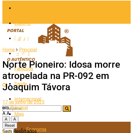
Cidades
Esporte
Cultura
Home
Principal
Policial
Norte Pioneiro: Idosa morre
Famosos
atropelada na PR-092 em
Saúde
Joaquim Távora
Internacional
17 de junho de 2025
em
Principal
A
A
Mais
A
A
Reset
Economia
0
Sem Resultados