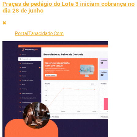
Praças de pedágio do Lote 3 iniciam cobrança no
dia 28 de junho
PortalTanacidade.Com