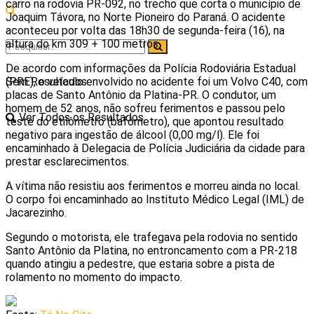
carro na rodovia PR-092, no trecho que corta o município de
Joaquim Távora, no Norte Pioneiro do Paraná. O acidente
aconteceu por volta das 18h30 de segunda-feira (16), na
altura do km 309 + 100 metros.
De acordo com informações da Polícia Rodoviária Estadual
Sem Resultados
(PRE), o veículo envolvido no acidente foi um Volvo C40, com
placas de Santo Antônio da Platina-PR. O condutor, um
homem de 52 anos, não sofreu ferimentos e passou pelo
Ver Todos os Resultados
teste do etilômetro (bafômetro), que apontou resultado
negativo para ingestão de álcool (0,00 mg/l). Ele foi
encaminhado à Delegacia de Polícia Judiciária da cidade para
prestar esclarecimentos.
A vítima não resistiu aos ferimentos e morreu ainda no local.
O corpo foi encaminhado ao Instituto Médico Legal (IML) de
Jacarezinho.
Segundo o motorista, ele trafegava pela rodovia no sentido
Santo Antônio da Platina, no entroncamento com a PR-218
quando atingiu a pedestre, que estaria sobre a pista de
rolamento no momento do impacto.