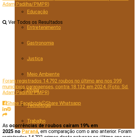
Educação
Ver Todos os Resultados
Entretenimento
Gastronomia
Justiça
Meio Ambiente
Foram registrados 14.792 roubos no último ano nos 399
municípios paranaenses, contra 18.132 em 2024. (Foto: Sd.
Moda
Adam Padilha/PMPR)
Share Facebook
Share Whatsapp
Tecnologia
Trabalho
As
ocorrências de roubos caíram 19% em
2025 no
Paraná
, em comparação com o ano anterior. Foram