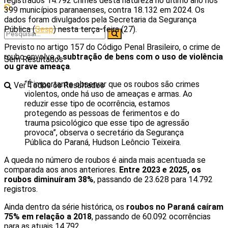
registrados 14.792 crimes desta natureza no último ano nos
399 municípios paranaenses, contra 18.132 em 2024. Os
dados foram divulgados pela Secretaria da Segurança
Pública (
Sesp
) nesta terça-feira (27).
Previsto no artigo 157 do Código Penal Brasileiro, o crime de
roubo envolve a
subtração de bens com o uso de violência
Sem Resultados
ou grave ameaça
.
“É importante observar que os roubos são crimes
Ver Todos os Resultados
violentos, onde há uso de ameaças e armas. Ao
reduzir esse tipo de ocorrência, estamos
protegendo as pessoas de ferimentos e do
trauma psicológico que esse tipo de agressão
provoca”, observa o secretário da Segurança
Pública do Paraná, Hudson Leôncio Teixeira.
A queda no número de roubos é ainda mais acentuada se
comparada aos anos anteriores.
Entre 2023 e 2025, os
roubos diminuíram 38%
, passando de 23.628 para 14.792
registros.
Ainda dentro da série histórica, os
roubos no Paraná caíram
75% em relação a 2018
, passando de 60.092 ocorrências
para as atuais 14.792.