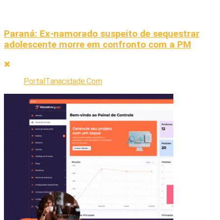
Paraná: Ex-namorado suspeito de sequestrar
adolescente morre em confronto com a PM
PortalTanacidade.Com