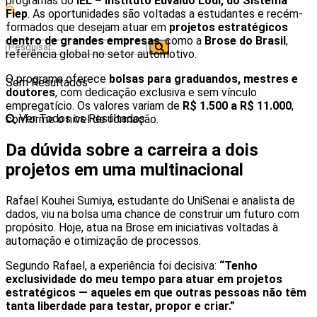
programas do
IEL – Instituto Euvaldo Lodi, do Sistema
Fiep
. As oportunidades são voltadas a estudantes e recém-
formados que desejam atuar em
projetos estratégicos
dentro de grandes empresas
, como a
Brose do Brasil
,
referência global no setor automotivo.
O programa oferece
bolsas para graduandos, mestres e
Sem Resultados
doutores
, com dedicação exclusiva e sem vínculo
empregatício. Os valores variam de
R$ 1.500 a R$ 11.000
,
Ver Todos os Resultados
conforme o nível de formação.
Da dúvida sobre a carreira a dois
projetos em uma multinacional
Rafael Kouhei Sumiya, estudante do UniSenai e analista de
dados, viu na bolsa uma chance de construir um futuro com
propósito. Hoje, atua na Brose em iniciativas voltadas à
automação e otimização de processos.
Segundo Rafael, a experiência foi decisiva:
“Tenho
exclusividade do meu tempo para atuar em projetos
estratégicos — aqueles em que outras pessoas não têm
tanta liberdade para testar, propor e criar.”