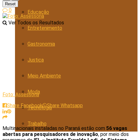
Reset
0
Educação
Ver Todos os Resultados
Entretenimento
Gastronomia
Justiça
Meio Ambiente
Moda
Foto: Assessoria
Share Facebook
Share Whatsapp
Tecnologia
Trabalho
Multinacionais instaladas no Paraná estão com
56 vagas
abertas para pesquisadores de inovação
, por meio dos