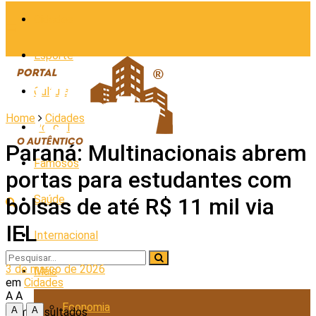
Cidades
Esporte
Cultura
Home
Cidades
Policial
Paraná: Multinacionais abrem
Famosos
portas para estudantes com
Saúde
bolsas de até R$ 11 mil via
IEL
Internacional
3 de março de 2026
Mais
em
Cidades
A
A
Economia
A
A
Sem Resultados