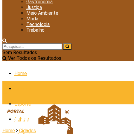
Gastronomia
Justiça
Meio Ambiente
Moda
Tecnologia
Trabalho
Sem Resultados
Ver Todos os Resultados
Home
Cidades
Esporte
Cultura
Home
Cidades