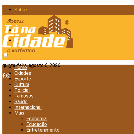
Sobre
Anunciar
Política de Privacidade
Contato
quinta-feira, agosto 6, 2026
Home
Cidades
Esporte
Cultura
Policial
Famosos
Saúde
Internacional
Mais
Economia
Educação
Entretenimento