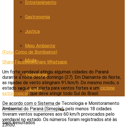
Entretenimento
Gastronomia
Justiça
Meio Ambiente
(Foto: Corpo de Bombeiros)
Moda
Share Facebook
Share Whatsapp
Um forte vendaval atingiu algumas cidades do Paraná
Tecnologia
durante a noite deste domingo (27). Em Diamante do Norte,
as rajadas de vento atingiram 91/km/h. Do mesmo modo, o
estado segue em alerta para ventos fortes e um
ciclone
Trabalho
extratropical
, que deve atingir todo Sul do Brasil.
De acordo com o Sistema de Tecnologia e Monitoramento
Ambiental do Paraná (Simepar), pelo menos 18 cidades
tiveram ventos superiores aos 60 km/h provocados pelo
vendaval no estado. Os números foram registrados até às
Sem Resultados
23h30.