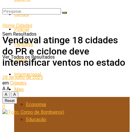
Cultura
Home
Cidades
Policial
Sem Resultados
Vendaval atinge 18 cidades
Famosos
do PR e ciclone deve
Ver Todos os Resultados
Saúde
intensificar ventos no estado
Internacional
28 de julho de 2025
em
Cidades
A
A
Mais
A
A
Reset
Economia
0
Educação