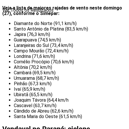
Veja a lista de maiores rajadas de vento neste domingo
Ver Todos os Resultados
(27), conforme o Simepar:
Diamante do Norte (91,1 km/h)
Santo Antônio da Platina (83,5 km/h)
Japira (76,3 km/h)
Guarapuava (74,5 km/h)
Laranjeiras do Sul (73,4 km/h)
Campo Mourão (72,4 km/h)
Londrina (71,6 km/h)
Cornélio Procópio (70,6 km/h)
Altônia (70,2 km/h)
Cambará (69,5 km/h)
Umuarama (68,7 km/h)
Pinhão (67,3 km/h)
Ivaí (65,9 km/h)
Ubiratã (65,5 km/h)
Joaquim Távora (64,4 km/h
Cascavel (63,7 km/h)
Cândido de Abreu (62,6 km/h)
Santa Maria do Oeste (61,5 km/h)
Vendaval no Paraná: ciclone