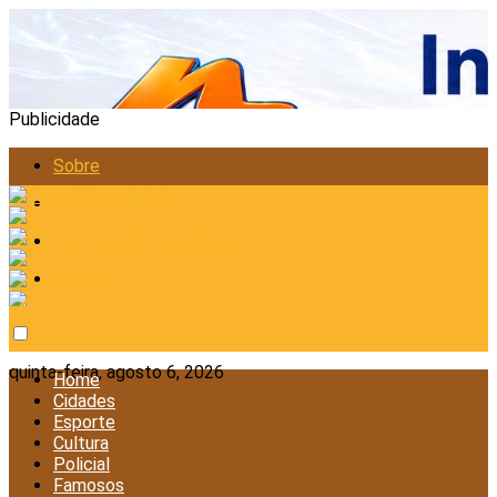
Publicidade
Sobre
Anunciar
Política de Privacidade
Contato
quinta-feira, agosto 6, 2026
Home
Cidades
Esporte
Cultura
Policial
Famosos