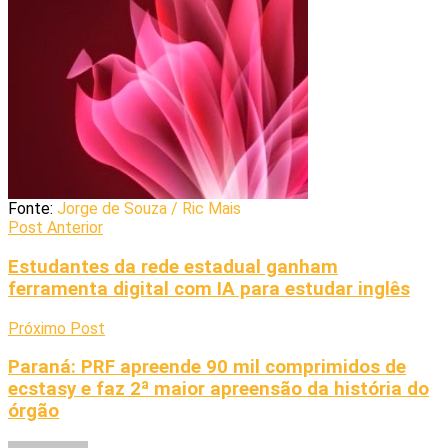
Fonte:
Jorge de Souza / Ric Mais
Post Anterior
Estudantes da rede estadual ganham
ferramenta digital com IA para estudar inglês
Próximo Post
Paraná: PRF apreende 90 mil comprimidos de
ecstasy e faz 2ª maior apreensão da história do
órgão