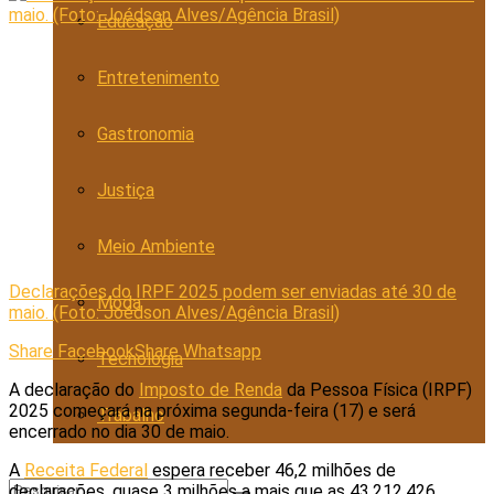
Educação
Entretenimento
Gastronomia
Justiça
Meio Ambiente
Declarações do IRPF 2025 podem ser enviadas até 30 de
Moda
maio. (Foto: Joédson Alves/Agência Brasil)
Share Facebook
Share Whatsapp
Tecnologia
A declaração do
Imposto de Renda
da Pessoa Física (IRPF)
2025 começará na próxima segunda-feira (17) e será
Trabalho
encerrado no dia 30 de maio.
A
Receita Federal
espera receber 46,2 milhões de
declarações, quase 3 milhões a mais que as 43.212.426