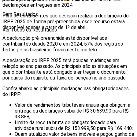
declarações entregues em 2024.
Sem Resultados
Para os contribuintes que desejam realizar a declaração do
IRPF 2025 de forma pré-preenchida, esse recurso estará
disponível apenas a partir de 1º de abril.
Ver Todos os Resultados
A declaração pré-preenchida está disponível aos
contribuintes desde 2020 e em 2024, 57% dos registros
feitos pelos brasileiros foram neste modelo.
A declaração do IRPF 2025 terá poucas mudanças em
relação ao ano passado. As principais são as situações em
que o contribuinte está obrigado a entregar o documento,
por causa do reajuste da faixa de isenção no ano passado.
Confira abaixo as principais mudanças nas obrigatoriedades
do IRPF:
Valor de rendimentos tributáveis anuais que obrigam a
entrega da declaração subiu de R$ 30.639,90 para R$
33.888;
Limite da receita bruta de obrigatoriedade para
atividade rural subiu de R$ 153.999,50 para R$ 169.440;
Quem atualizou valor de bens imóveis e pagou ganho de