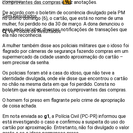
comprovantes das compras e fez anotações.
De acordo com o boletim de ocorrência divulgado pela PM
Sem Resultados
no último domingo (6), o cartão, que está no nome de uma
mulher, foi perdido no dia 30 de março. A dona denunciou o
caso após receber diversas notificações de transações que
Ver Todos os Resultados
ela não reconhecia.
A mulher também disse aos policiais militares que o idoso foi
flagrado por câmeras de segurança fazendo compras em um
supermercado da cidade usando aproximação do cartão –
sem precisar da senha.
Os policiais foram até a casa do idoso, que não teve a
identidade divulgada, onde ele disse que encontrou o cartão
no chão na mesma data em que foi perdido. Consta no
boletim que ele apresentou os comprovantes das compras.
O homem foi preso em flagrante pelo crime de apropriação
de coisa achada.
Em nota enviada ao
g1
, a Polícia Civil (PC-PR) informou que
está investigando o caso e confirmou a suspeita do uso do
cartão por aproximação. Entretanto, não foi divulgado o valor