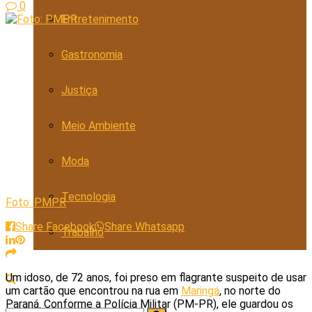
0
Entretenimento
Gastronomia
Justiça
Meio Ambiente
Moda
Tecnologia
Foto: PMPR
Share Facebook
Share Whatsapp
Trabalho
Um idoso, de 72 anos, foi preso em flagrante suspeito de usar
um cartão que encontrou na rua em
Maringá
, no norte do
Paraná. Conforme a Polícia Militar (PM-PR), ele guardou os