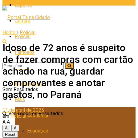
Esporte
Cultura
Home
Policial
Policial
Idoso de 72 anos é suspeito
Famosos
de fazer compras com cartão
Saúde
achado na rua, guardar
comprovantes e anotar
Internacional
Sem Resultados
gastos, no Paraná
Mais
11 de abril de 2025
Ver Todos os Resultados
Economia
em
Policial
A
A
A
A
Educação
Reset