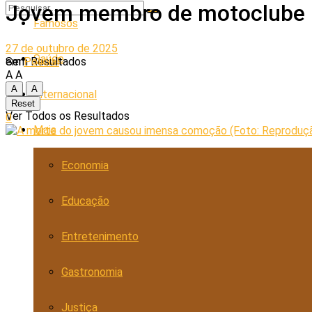
Jovem membro de motoclube m
Famosos
27 de outubro de 2025
Saúde
em
Policial
Sem Resultados
A
A
A
A
Internacional
Reset
Ver Todos os Resultados
0
Mais
Economia
Educação
Entretenimento
Gastronomia
Justiça