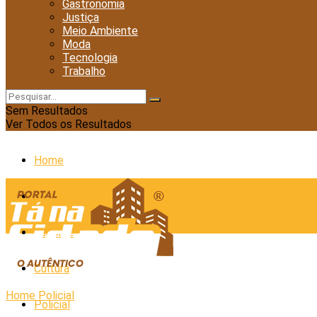
Gastronomia
Justiça
Meio Ambiente
Moda
Tecnologia
Trabalho
Sem Resultados
Ver Todos os Resultados
Home
Cidades
Esporte
Cultura
Home
Policial
Policial