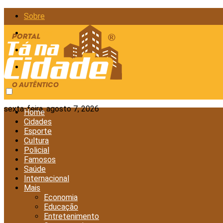
Sobre
Anunciar
Política de Privacidade
Contato
sexta-feira, agosto 7, 2026
Home
Cidades
Esporte
Cultura
Policial
Famosos
Saúde
Internacional
Mais
Economia
Educação
Entretenimento