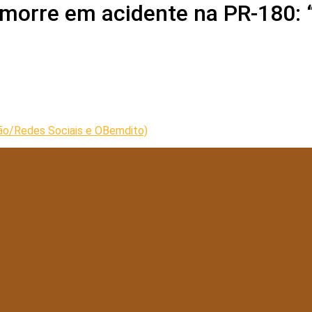
orre em acidente na PR-180: 