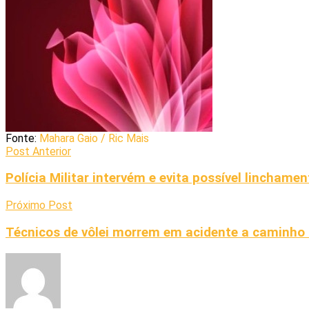
Fonte:
Mahara Gaio / Ric Mais
Post Anterior
Polícia Militar intervém e evita possível lincham
Próximo Post
Técnicos de vôlei morrem em acidente a caminho