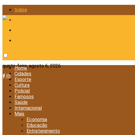
Sobre
Anunciar
Política de Privacidade
Contato
quinta-feira, agosto 6, 2026
Home
Cidades
Esporte
Cultura
Policial
Famosos
Saúde
Internacional
Mais
Economia
Educação
Entretenimento