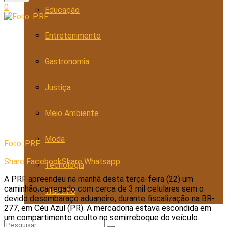
0
Educação
Entretenimento
Gastronomia
Justiça
Meio Ambiente
Moda
Foto: PRF
Share Facebook
Share Whatsapp
Tecnologia
A PRF apreendeu na manhã desta terça-feira (22) um
caminhão carregado com cerca de 3 mil celulares sem o
Trabalho
devido desembaraço aduaneiro, durante fiscalização na BR-
277, em Céu Azul (PR). A mercadoria estava escondida em
um compartimento oculto no semirreboque do veículo.