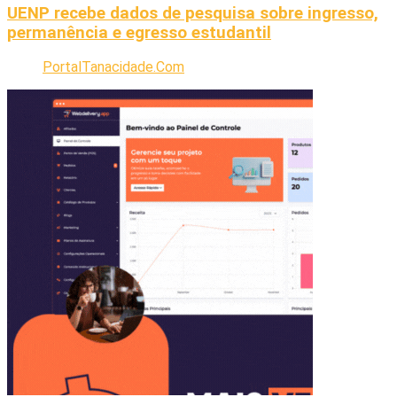
UENP recebe dados de pesquisa sobre ingresso,
permanência e egresso estudantil
PortalTanacidade.Com