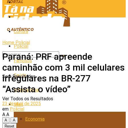
Cidades
Esporte
Cultura
Home
Policial
Policial
Paraná: PRF apreende
Famosos
caminhão com 3 mil celulares
Saúde
irregulares na BR-277
Sem Resultados
“Assista o vídeo”
Internacional
Ver Todos os Resultados
23 de abril de 2025
Mais
em
Policial
A
A
Economia
A
A
Reset