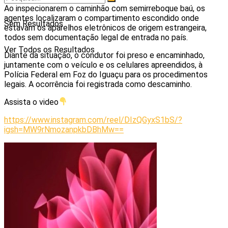
Ao inspecionarem o caminhão com semirreboque baú, os
agentes localizaram o compartimento escondido onde
Sem Resultados
estavam os aparelhos eletrônicos de origem estrangeira,
todos sem documentação legal de entrada no país.
Ver Todos os Resultados
Diante da situação, o condutor foi preso e encaminhado,
juntamente com o veículo e os celulares apreendidos, à
Polícia Federal em Foz do Iguaçu para os procedimentos
legais. A ocorrência foi registrada como descaminho.
Assista o video
https://www.instagram.com/reel/DIzQGyxS1bS/?
igsh=MW9rNmozanpkbDBhMw==