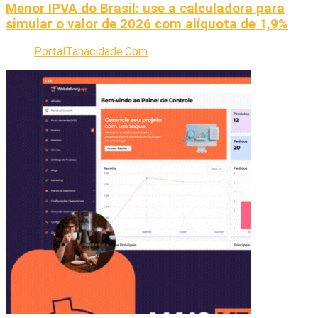
Menor IPVA do Brasil: use a calculadora para
simular o valor de 2026 com alíquota de 1,9%
PortalTanacidade.Com