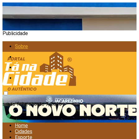
Publicidade
Sobre
Anunciar
Política de Privacidade
Contato
sexta-feira, agosto 7, 2026
Home
Cidades
Esporte