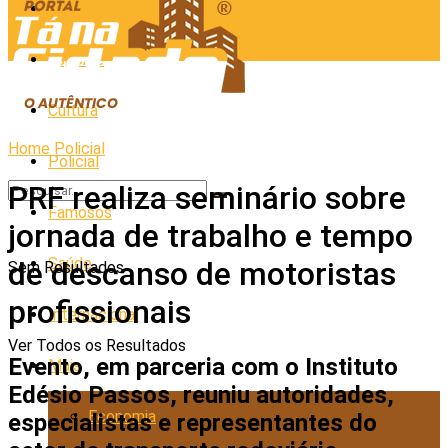
Cidades
Esporte
Cultura
Home
Policial
Policial
PRF realiza seminário sobre
Famosos
jornada de trabalho e tempo
Saúde
de descanso de motoristas
Sem Resultados
profissionais
Internacional
Ver Todos os Resultados
Evento, em parceria com o Instituto
Mais
Edésio Passos, reuniu autoridades,
Economia
especialistas e representantes do