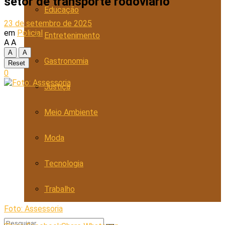
setor de transporte rodoviário
Educação
23 de setembro de 2025
em
Policial
Entretenimento
A
A
A
A
Gastronomia
Reset
0
Justiça
Meio Ambiente
Moda
Tecnologia
Trabalho
Foto: Assessoria