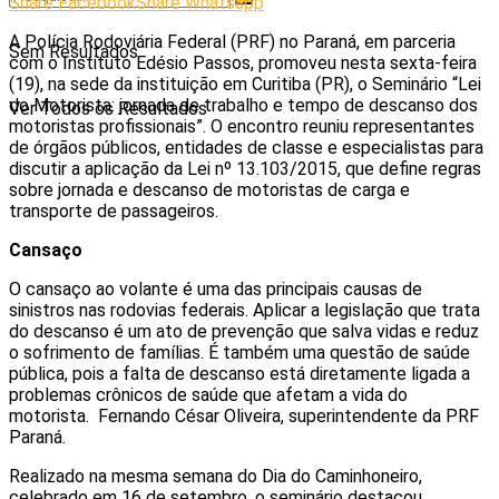
Share Facebook
Share Whatsapp
A Polícia Rodoviária Federal (PRF) no Paraná, em parceria
Sem Resultados
com o Instituto Edésio Passos, promoveu nesta sexta-feira
(19), na sede da instituição em Curitiba (PR), o Seminário “Lei
do Motorista: jornada de trabalho e tempo de descanso dos
Ver Todos os Resultados
motoristas profissionais”. O encontro reuniu representantes
de órgãos públicos, entidades de classe e especialistas para
discutir a aplicação da Lei nº 13.103/2015, que define regras
sobre jornada e descanso de motoristas de carga e
transporte de passageiros.
Cansaço
O cansaço ao volante é uma das principais causas de
sinistros nas rodovias federais. Aplicar a legislação que trata
do descanso é um ato de prevenção que salva vidas e reduz
o sofrimento de famílias. É também uma questão de saúde
pública, pois a falta de descanso está diretamente ligada a
problemas crônicos de saúde que afetam a vida do
motorista. Fernando César Oliveira, superintendente da PRF
Paraná.
Realizado na mesma semana do Dia do Caminhoneiro,
celebrado em 16 de setembro, o seminário destacou