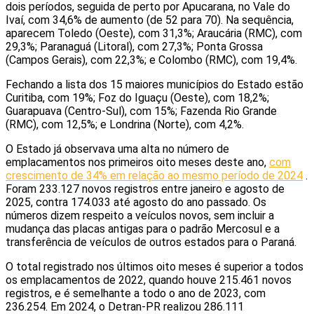
dois períodos, seguida de perto por Apucarana, no Vale do
Ivaí, com 34,6% de aumento (de 52 para 70). Na sequência,
aparecem Toledo (Oeste), com 31,3%; Araucária (RMC), com
29,3%; Paranaguá (Litoral), com 27,3%; Ponta Grossa
(Campos Gerais), com 22,3%; e Colombo (RMC), com 19,4%.
Fechando a lista dos 15 maiores municípios do Estado estão
Curitiba, com 19%; Foz do Iguaçu (Oeste), com 18,2%;
Guarapuava (Centro-Sul), com 15%; Fazenda Rio Grande
(RMC), com 12,5%; e Londrina (Norte), com 4,2%.
O Estado já observava uma alta no número de
emplacamentos nos primeiros oito meses deste ano,
com
crescimento de 34% em relação ao mesmo período de 2024
.
Foram 233.127 novos registros entre janeiro e agosto de
2025, contra 174.033 até agosto do ano passado. Os
números dizem respeito a veículos novos, sem incluir a
mudança das placas antigas para o padrão Mercosul e a
transferência de veículos de outros estados para o Paraná.
O total registrado nos últimos oito meses é superior a todos
os emplacamentos de 2022, quando houve 215.461 novos
registros, e é semelhante a todo o ano de 2023, com
236.254. Em 2024, o Detran-PR realizou 286.111