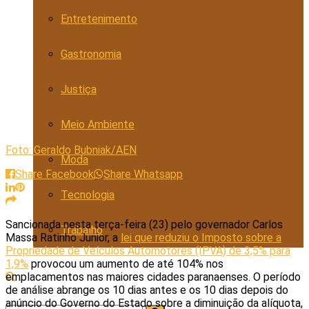
Entretenimento
Gastronomia
Justiça
Meio Ambiente
Foto: Geraldo Bubniak/AEN
Moda
Share Facebook
Share Whatsapp
Tecnologia
Sancionada nesta terça-feira (23) pelo governador Carlos
Trabalho
Massa Ratinho Junior, a
lei que reduziu o Imposto sobre a
Propriedade de Veículos Automotores (IPVA) de 3,5% para
1,9%
provocou um aumento de até 104% nos
emplacamentos nas maiores cidades paranaenses. O período
de análise abrange os 10 dias antes e os 10 dias depois do
anúncio do Governo do Estado sobre a diminuição da alíquota,