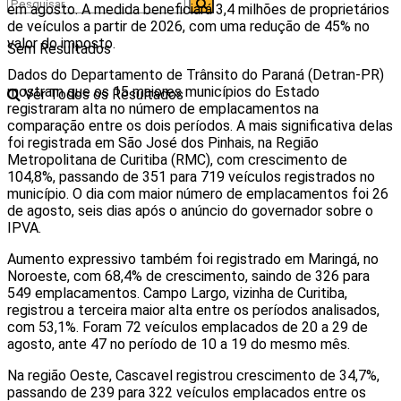
em agosto. A medida beneficiará 3,4 milhões de proprietários
de veículos a partir de 2026, com uma redução de 45% no
valor do imposto.
Sem Resultados
Dados do Departamento de Trânsito do Paraná (Detran-PR)
mostram que os 15 maiores municípios do Estado
Ver Todos os Resultados
registraram alta no número de emplacamentos na
comparação entre os dois períodos. A mais significativa delas
foi registrada em São José dos Pinhais, na Região
Metropolitana de Curitiba (RMC), com crescimento de
104,8%, passando de 351 para 719 veículos registrados no
município. O dia com maior número de emplacamentos foi 26
de agosto, seis dias após o anúncio do governador sobre o
IPVA.
Aumento expressivo também foi registrado em Maringá, no
Noroeste, com 68,4% de crescimento, saindo de 326 para
549 emplacamentos. Campo Largo, vizinha de Curitiba,
registrou a terceira maior alta entre os períodos analisados,
com 53,1%. Foram 72 veículos emplacados de 20 a 29 de
agosto, ante 47 no período de 10 a 19 do mesmo mês.
Na região Oeste, Cascavel registrou crescimento de 34,7%,
passando de 239 para 322 veículos emplacados entre os