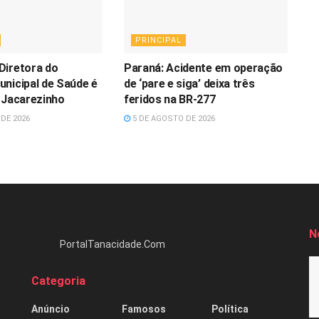
PRINCIPAL
Diretora do
Paraná: Acidente em operação
nicipal de Saúde é
de ‘pare e siga’ deixa três
 Jacarezinho
feridos na BR-277
DE 2026
5 DE AGOSTO DE 2026
N
PortalTanacidade.Com
Categoria
Anúncio
Famosos
Política