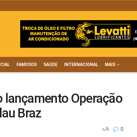
ICIAL
FAMOSOS
SAÚDE
INTERNACIONAL
MAIS
 o lançamento Operação
au Braz
A
0
A