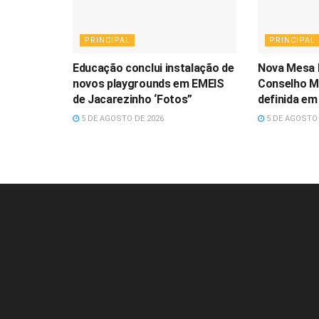
PRINCIPAL
PRINCIPAL
Educação conclui instalação de
Nova Mesa 
novos playgrounds em EMEIS
Conselho Mu
de Jacarezinho ‘Fotos”
definida em
5 DE AGOSTO DE 2026
5 DE AGOSTO 