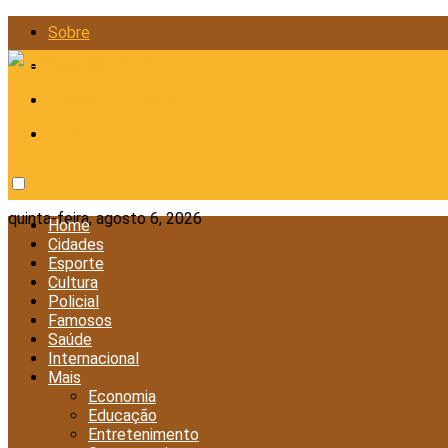
Sobre
Anunciar
Política de Privacidade
Contato
quinta-feira, agosto 6, 2026
Home
Cidades
Esporte
Cultura
Policial
Famosos
Saúde
Internacional
Mais
Economia
Educação
Entretenimento