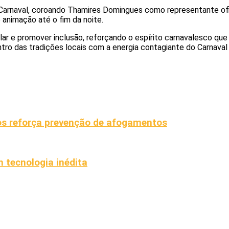
 Carnaval, coroando Thamires Domingues como representante ofi
 animação até o fim da noite.
ular e promover inclusão, reforçando o espírito carnavalesco qu
tro das tradições locais com a energia contagiante do Carnaval b
os reforça prevenção de afogamentos
 tecnologia inédita