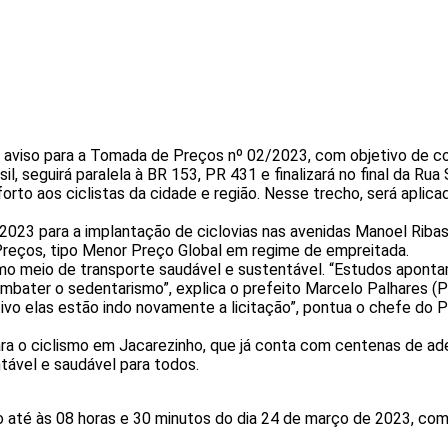
7), aviso para a Tomada de Preços nº 02/2023, com objetivo de
sil, seguirá paralela à BR 153, PR 431 e finalizará no final da Ru
orto aos ciclistas da cidade e região. Nesse trecho, será apli
23 para a implantação de ciclovias nas avenidas Manoel Ribas 
reços, tipo Menor Preço Global em regime de empreitada.
como meio de transporte saudável e sustentável. “Estudos aponta
mbater o sedentarismo”, explica o prefeito Marcelo Palhares (PS
vo elas estão indo novamente a licitação”, pontua o chefe do 
para o ciclismo em Jacarezinho, que já conta com centenas de ad
tável e saudável para todos.
até às 08 horas e 30 minutos do dia 24 de março de 2023, com a