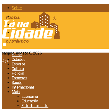
Sobre
Anunciar
Política de Privacidade
Contato
sábado, agosto 8, 2026
Home
Cidades
Esporte
Cultura
Policial
Famosos
Saúde
Internacional
Mais
Economia
Educação
Entretenimento