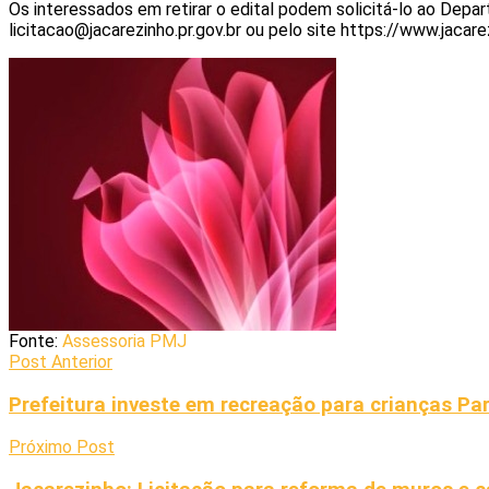
Os interessados em retirar o edital podem solicitá-lo ao Depa
licitacao@jacarezinho.pr.gov.br ou pelo site https://www.jacarez
Fonte:
Assessoria PMJ
Post Anterior
Prefeitura investe em recreação para crianças Par
Próximo Post