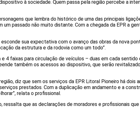
spositivo à sociedade. Quem passa pela região percebe a inten
onagens que lembra do histórico de uma das principais ligações
em um passado não muito distante. Com a chegada da EPR a gent
ão esconde sua expectativa com o avanço das obras da nova pon
icação da estrutura e da rodovia como um todo”.
 e 4 faixas para circulação de veículos – duas em cada sentido
reende também os acessos ao dispositivo, que serão revitaliza
 região, diz que sem os serviços da EPR Litoral Pioneiro há dois
s serviços prestados. Com a duplicação em andamento e a constr
orar”, relata o profissional.
iro, ressalta que as declarações de moradores e profissionais q