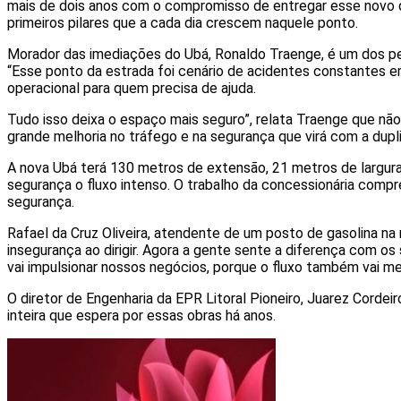
mais de dois anos com o compromisso de entregar esse novo di
primeiros pilares que a cada dia crescem naquele ponto.
Morador das imediações do Ubá, Ronaldo Traenge, é um dos pers
“Esse ponto da estrada foi cenário de acidentes constantes 
operacional para quem precisa de ajuda.
Tudo isso deixa o espaço mais seguro”, relata Traenge que n
grande melhoria no tráfego e na segurança que virá com a dupl
A nova Ubá terá 130 metros de extensão, 21 metros de largura
segurança o fluxo intenso. O trabalho da concessionária comp
segurança.
Rafael da Cruz Oliveira, atendente de um posto de gasolina na
insegurança ao dirigir. Agora a gente sente a diferença com o
vai impulsionar nossos negócios, porque o fluxo também vai melh
O diretor de Engenharia da EPR Litoral Pioneiro, Juarez Corde
inteira que espera por essas obras há anos.