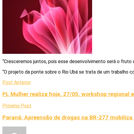
“Cresceremos juntos, pois esse desenvolvimento será o fruto 
“O projeto da ponte sobre o Rio Ubá se trata de um trabalho c
Post Anterior
PL Mulher realiza hoje, 27/05, workshop regional
Próximo Post
Paraná: Apreensão de drogas na BR-277 mobiliza P