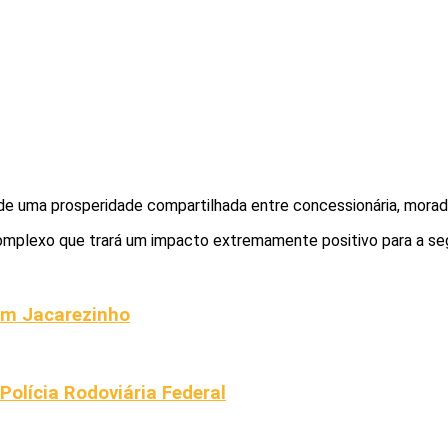
de uma prosperidade compartilhada entre concessionária, morado
omplexo que trará um impacto extremamente positivo para a segu
 em Jacarezinho
olícia Rodoviária Federal