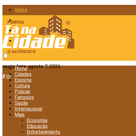
Sobre
Anunciar
Política de Privacidade
Contato
sexta-feira, agosto 7, 2026
Home
Cidades
Esporte
Cultura
Policial
Famosos
Saúde
Internacional
Mais
Economia
Educação
Entretenimento