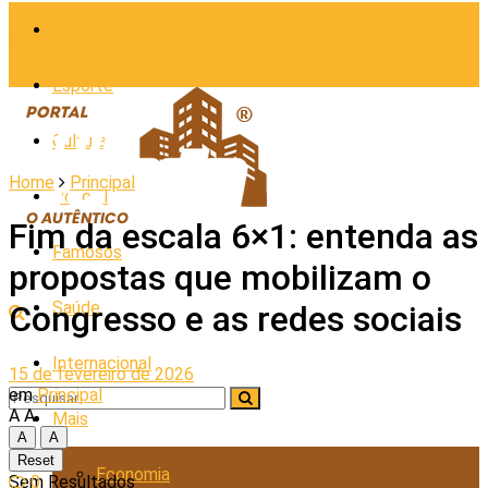
Cidades
Esporte
Cultura
Home
Principal
Policial
Fim da escala 6×1: entenda as
Famosos
propostas que mobilizam o
Saúde
Congresso e as redes sociais
Internacional
15 de fevereiro de 2026
em
Principal
A
A
Mais
A
A
Reset
Economia
0
Sem Resultados