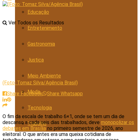
Educação
Ver Todos os Resultados
Entretenimento
Gastronomia
Justiça
Meio Ambiente
(Foto: Tomaz Silva/Agência Brasil)
Moda
Share Facebook
Share Whatsapp
Tecnologia
O fim da escala de trabalho 6×1, onde se tem um dia de
descanso a cada seis dias trabalhados, deve
monopolizar os
Trabalho
debates em Brasília
no primeiro semestre de 2026, ano
eleitoral. O que antes era uma queixa cotidiana de