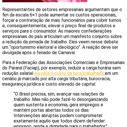
Representantes de setores empresariais argumentam que o
fim da escala 6×1 pode aumentar os custos operacionais,
forçar a contratação de mais funcionários para cobrir turnos
e, consequentemente, elevar o preço final de produtos e
serviços para o consumidor. As maiores confederações
empresariais do país articulam um manifesto conjunto sobre
a redução da jornada de trabalho. Eles veem nesse debate
um “oportunismo eleitoral e ideológico”. A reação deve ser
divulgada após o feriado de Carnaval.
Para a Federação das Associações Comerciais e Empresariais
do Paraná (Faciap), por exemplo, reduzir a carga horária sem
redução salarial
elevaria o custo da hora trabalhada
em um
cenário já marcado por alta carga tributária, burocracia,
insegurança jurídica e custo elevado de capital.
“O Brasil precisa, sim, avançar nas relações de
trabalho. Mas não pode fazê-lo desorganizando
quem sustenta a economia, gera empregos e
mantém portas abertas todos os dias.
Intervenções abruptas podem comprometer
exatamente aquilo que todos dizem defender:
emprego, renda e dignidade para o trabalhador”,