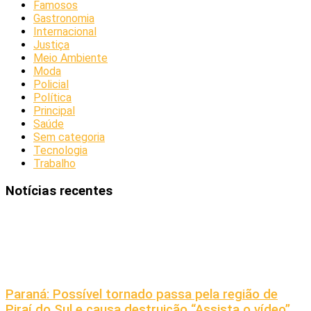
Famosos
Gastronomia
Internacional
Justiça
Meio Ambiente
Moda
Policial
Política
Principal
Saúde
Sem categoria
Tecnologia
Trabalho
Notícias recentes
Paraná: Possível tornado passa pela região de
Piraí do Sul e causa destruição “Assista o vídeo”