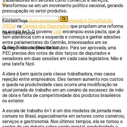
trabalhadores em setores como comércio e serviços,
transformou-se em um movimento político nacional, gerando
preocupação no setor produtivo.
Existem hoje
duas propostas de emenda à Constituição
(PECs)
na
Câmara dos Deputados
que propõem uma reforma
na escala 6×1. O governo
Lula
encampou essa pauta, que já
Sem Resultados
tem aderência com a esquerda e começa a ganhar adesões
entre parlamentares do Centrão, interessados em se
Ver Todos os Resultados
reeleger nas eleições de outubro. Para ser aprovada, uma
PEC precisa dos votos de dois terços de deputados e
senadores em duas sessões em cada casa legislativa. Não é
uma tarefa fácil.
A ideia é bem quista pela classe trabalhadora, mas causa
rejeição entre empresários. Eles temem aumento nos custos
e queda na produtividade caso ocorra uma modificação na
atual jornada de trabalho em um cenário de escassez de mão
de obra e falta de competitividade dos produtos brasileiros
no exterior.
A escala de trabalho 6×1 é um dos modelos de jornada mais
comuns no Brasil, especialmente em setores como comércio,
serviços e gastronomia. Nos últimos tempos, ela se tornou o
centro de um debate sobre saúde mental, produtividade e