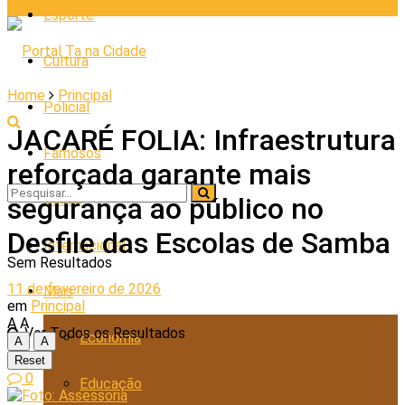
Esporte
Cultura
Home
Principal
Policial
JACARÉ FOLIA: Infraestrutura
Famosos
reforçada garante mais
Saúde
segurança ao público no
Desfile das Escolas de Samba
Internacional
Sem Resultados
11 de fevereiro de 2026
Mais
em
Principal
A
A
Ver Todos os Resultados
Economia
A
A
Reset
0
Educação