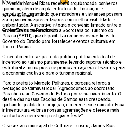
A Avenida Manoel Ribas receberá arquibancada, banheiros
químicos, além de ampla estrutura de iluminação e
sonorização, garantindo que moradores e visitantes possam
Sem Resultados
acompanhar as apresentações com melhor visibilidade e
ambientação. A iniciativa integra o convênio firmado entre a
Ver Todos os Resultados
Prefeitura de Jacarezinho e a Secretaria de Turismo do
Paraná (SETU), que disponibiliza recursos específicos do
Governo do Estado para fortalecer eventos culturais em
todo o Paraná.
O investimento faz parte da política pública estadual de
incentivo ao turismo paranaense, levando suporte técnico e
estrutural a municípios que promovem ações relevantes para
a economia criativa e para o turismo regional.
Para o prefeito Marcelo Palhares, a parceria reforça a
evolução do Carnaval local. “Agradecemos ao secretário
Paranhos e ao Governo do Estado por esse investimento. O
desfile das nossas Escolas de Samba está crescendo,
ganhando qualidade e projeção, e merece esse cuidado. Essa
infraestrutura valoriza nossas agremiações e oferece mais
conforto a quem vem prestigiar a festa”.
O secretário municipal de Cultura e Turismo, James Rios,