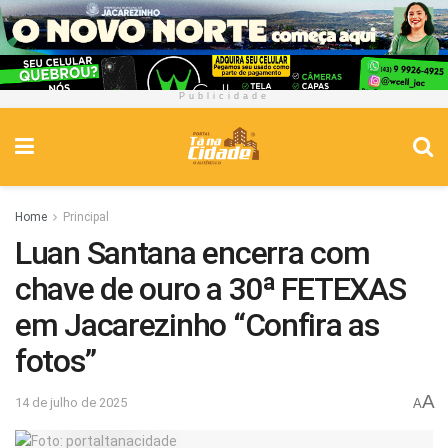
Publicidade
Home
Principal
Luan Santana encerra com
chave de ouro a 30ª FETEXAS
em Jacarezinho “Confira as
fotos”
A
14 de julho de 2025
A