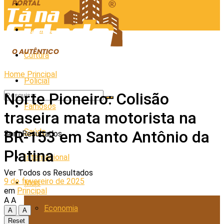
Cidades
Esporte
Cultura
Home
Principal
Policial
Norte Pioneiro: Colisão
Famosos
traseira mata motorista na
Saúde
BR-153 em Santo Antônio da
Sem Resultados
Platina
Internacional
Ver Todos os Resultados
9 de fevereiro de 2025
Mais
em
Principal
A
A
Economia
A
A
Reset