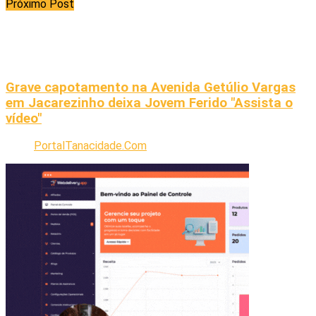
Próximo Post
Grave capotamento na Avenida Getúlio Vargas
em Jacarezinho deixa Jovem Ferido "Assista o
vídeo"
PortalTanacidade.Com