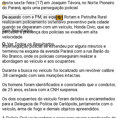
desta sexta-feira (17) em Joaquim Távora, no Norte Pioneiro
do Paraná, após uma perseguição policial.
De acordo com a PM, as equipes Rotam e Patrulha Rural
realizavam policiamento ostensivo preventivo pela cidade
quando se depararam com um veículo, Honda Civic, que ao
Sem Resultados
perceber a presença dos policiais se evadiu em alta
velocidade.
Ver Todos os Resultados
A perseguição policial se estendeu por alguns minutos e
terminou na esquina da avenida Paraná com a rua Barão do
Rio Branco, onde os policiais conseguiram realizar a
abordagem ao veículo e aos ocupantes.
Durante a busca no veículo foi localizado um revólver calibre
.38 carregado com seis munições intactas.
Os homens foram identificados e constatado que o condutor,
de 25 anos, estava com a CNH suspensa.
Os dois ocupantes do veículo foram detidos e encaminhados
para a Delegacia de Polícia de Carlópolis, juntamente com o
veículo, arma de fogo e demais objetos apreendidos.