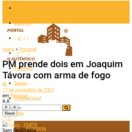
Cidades
Esporte
Cultura
Home
Principal
Policial
PM prende dois em Joaquim
Famosos
Távora com arma de fogo
Saúde
17 de novembro de 2023
em
Principal
Internacional
A
A
A
A
Mais
Reset
0
Economia
Sem Resultados