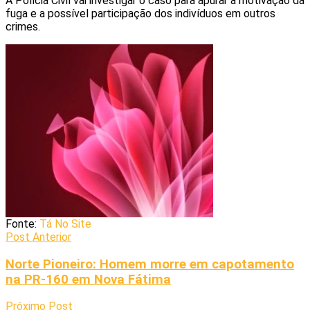
A Polícia Civil vai investigar o caso para apurar a motivação da
fuga e a possível participação dos indivíduos em outros
crimes.
Fonte:
Tá No Site
Post Anterior
Norte Pioneiro: Homem morre em capotamento
na PR-160 em Nova Fátima
Próximo Post