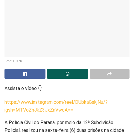
Foto: PCPR
Assista o vídeo 👇
https://www.instagram.com/reel/DUbkaGskjNu/?
igsh=MTVoZnJkZ3JxZnVwcA==
A Polícia Civil do Paraná, por meio da 12ª Subdivisão
Policial, realizou na sexta-feira (6) duas prisões na cidade