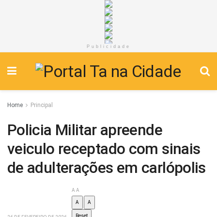
Publicidade
Home
Principal
Policia Militar apreende
veiculo receptado com sinais
de adulterações em carlópolis
A
A
A
A
Reset