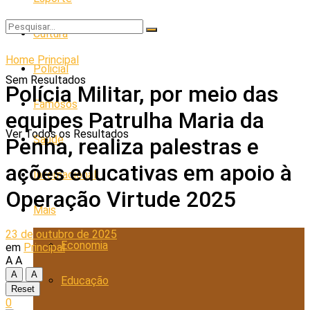
Cultura
Home
Principal
Policial
Sem Resultados
Polícia Militar, por meio das
Famosos
equipes Patrulha Maria da
Ver Todos os Resultados
Saúde
Penha, realiza palestras e
ações educativas em apoio à
Internacional
Operação Virtude 2025
Mais
23 de outubro de 2025
Economia
em
Principal
A
A
A
A
Educação
Reset
0