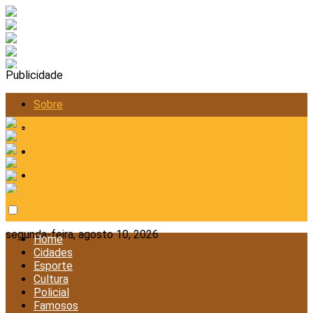
Publicidade
Sobre
Anunciar
Política de Privacidade
Contato
segunda-feira, agosto 10, 2026
Home
Cidades
Esporte
Cultura
Policial
Famosos