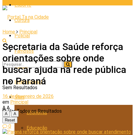
Esporte
Cultura
Home
Principal
Policial
Secretaria da Saúde reforça
Famosos
orientações sobre onde
Saúde
buscar ajuda na rede pública
no Paraná
Internacional
Sem Resultados
16 de fevereiro de 2026
Mais
em
Principal
A
A
Ver Todos os Resultados
Economia
A
A
Reset
0
Educação