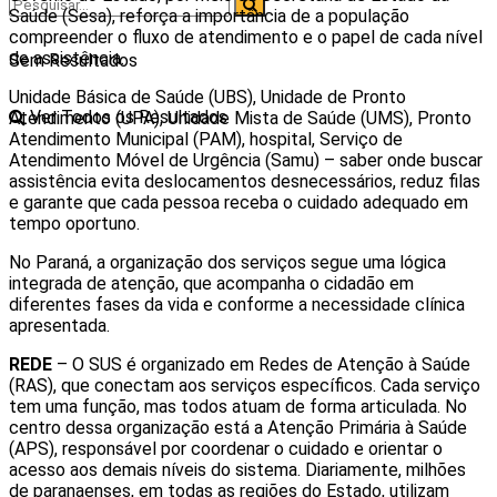
Saúde (Sesa), reforça a importância de a população
compreender o fluxo de atendimento e o papel de cada nível
de assistência.
Sem Resultados
Unidade Básica de Saúde (UBS), Unidade de Pronto
Ver Todos os Resultados
Atendimento (UPA), Unidade Mista de Saúde (UMS), Pronto
Atendimento Municipal (PAM), hospital, Serviço de
Atendimento Móvel de Urgência (Samu) – saber onde buscar
assistência evita deslocamentos desnecessários, reduz filas
e garante que cada pessoa receba o cuidado adequado em
tempo oportuno.
No Paraná, a organização dos serviços segue uma lógica
integrada de atenção, que acompanha o cidadão em
diferentes fases da vida e conforme a necessidade clínica
apresentada.
REDE
– O SUS é organizado em Redes de Atenção à Saúde
(RAS), que conectam aos serviços específicos. Cada serviço
tem uma função, mas todos atuam de forma articulada. No
centro dessa organização está a Atenção Primária à Saúde
(APS), responsável por coordenar o cuidado e orientar o
acesso aos demais níveis do sistema. Diariamente, milhões
de paranaenses, em todas as regiões do Estado, utilizam