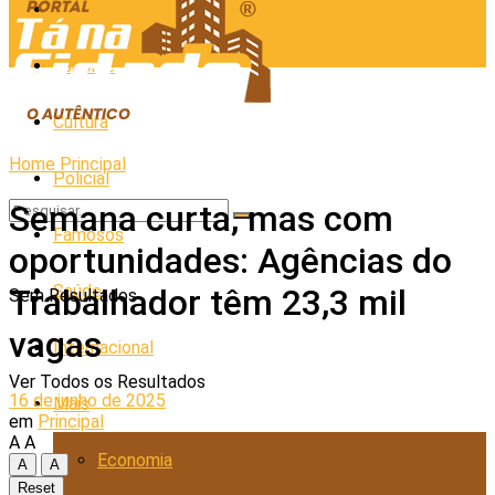
Cidades
Esporte
Cultura
Home
Principal
Policial
Semana curta, mas com
Famosos
oportunidades: Agências do
Saúde
Trabalhador têm 23,3 mil
Sem Resultados
vagas
Internacional
Ver Todos os Resultados
16 de junho de 2025
Mais
em
Principal
A
A
Economia
A
A
Reset