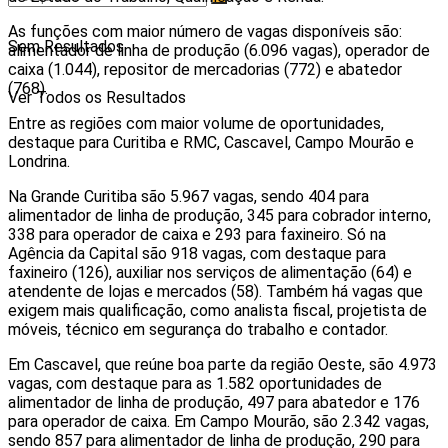
As funções com maior número de vagas disponíveis são:
Sem Resultados
alimentador de linha de produção (6.096 vagas), operador de
caixa (1.044), repositor de mercadorias (772) e abatedor
(768).
Ver Todos os Resultados
Entre as regiões com maior volume de oportunidades,
destaque para Curitiba e RMC, Cascavel, Campo Mourão e
Londrina.
Na Grande Curitiba são 5.967 vagas, sendo 404 para
alimentador de linha de produção, 345 para cobrador interno,
338 para operador de caixa e 293 para faxineiro. Só na
Agência da Capital são 918 vagas, com destaque para
faxineiro (126), auxiliar nos serviços de alimentação (64) e
atendente de lojas e mercados (58). Também há vagas que
exigem mais qualificação, como analista fiscal, projetista de
móveis, técnico em segurança do trabalho e contador.
Em Cascavel, que reúne boa parte da região Oeste, são 4.973
vagas, com destaque para as 1.582 oportunidades de
alimentador de linha de produção, 497 para abatedor e 176
para operador de caixa. Em Campo Mourão, são 2.342 vagas,
sendo 857 para alimentador de linha de produção, 290 para