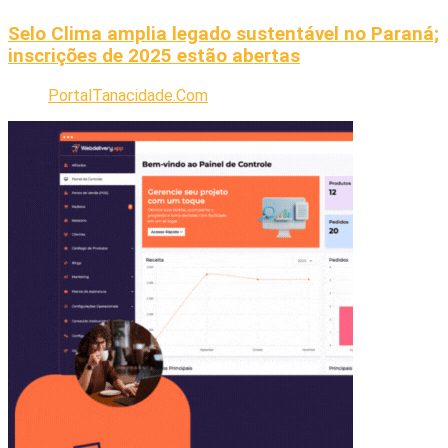
Selo Clima amplia legado sustentável no Paraná;
inscrições de 2025 estão abertas
PortalTanacidade.Com