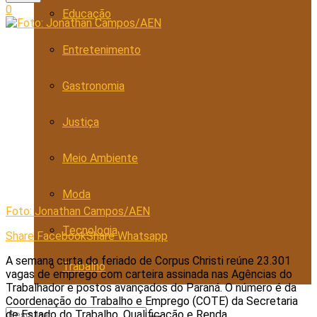
0
Educação
Entretenimento
Gastronomia
Justiça
Meio Ambiente
Moda
Foto: Jonathan Campos/AEN
Tecnologia
Share Facebook
Share Whatsapp
A semana curta do feriado de Corpus Christi reúne 23.301
Trabalho
vagas de emprego com carteira assinada nas Agências do
Trabalhador e postos avançados do Paraná. O número é da
Coordenação do Trabalho e Emprego (COTE) da Secretaria
de Estado do Trabalho, Qualificação e Renda.