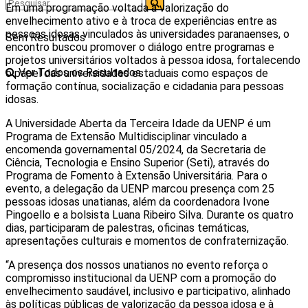
Em uma programação voltada à valorização do
envelhecimento ativo e à troca de experiências entre as
pessoas idosas vinculados às universidades paranaenses, o
Sem Resultados
encontro buscou promover o diálogo entre programas e
projetos universitários voltados à pessoa idosa, fortalecendo
Ver Todos os Resultados
o papel das universidades estaduais como espaços de
formação contínua, socialização e cidadania para pessoas
idosas.
A Universidade Aberta da Terceira Idade da UENP é um
Programa de Extensão Multidisciplinar vinculado a
encomenda governamental 05/2024, da Secretaria de
Ciência, Tecnologia e Ensino Superior (Seti), através do
Programa de Fomento à Extensão Universitária. Para o
evento, a delegação da UENP marcou presença com 25
pessoas idosas unatianas, além da coordenadora Ivone
Pingoello e a bolsista Luana Ribeiro Silva. Durante os quatro
dias, participaram de palestras, oficinas temáticas,
apresentações culturais e momentos de confraternização.
“A presença dos nossos unatianos no evento reforça o
compromisso institucional da UENP com a promoção do
envelhecimento saudável, inclusivo e participativo, alinhado
às políticas públicas de valorização da pessoa idosa e à