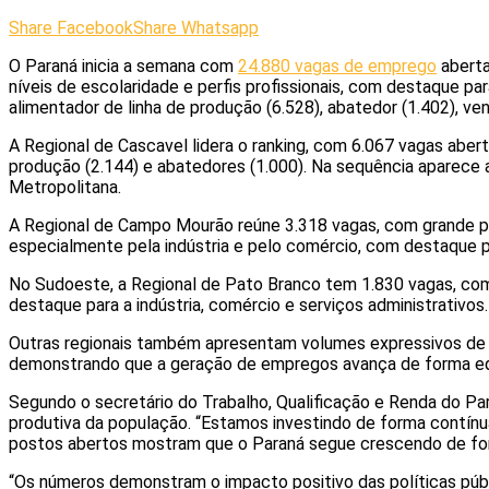
Share Facebook
Share Whatsapp
O Paraná inicia a semana com
24.880 vagas de emprego
abert
níveis de escolaridade e perfis profissionais, com destaque p
alimentador de linha de produção (6.528), abatedor (1.402), ve
A Regional de Cascavel lidera o ranking, com 6.067 vagas abert
produção (2.144) e abatedores (1.000). Na sequência aparece a
Metropolitana.
A Regional de Campo Mourão reúne 3.318 vagas, com grande pre
especialmente pela indústria e pelo comércio, com destaque pa
No Sudoeste, a Regional de Pato Branco tem 1.830 vagas, com 
destaque para a indústria, comércio e serviços administrativos.
Outras regionais também apresentam volumes expressivos de v
demonstrando que a geração de empregos avança de forma equil
Segundo o secretário do Trabalho, Qualificação e Renda do P
produtiva da população. “Estamos investindo de forma contínu
postos abertos mostram que o Paraná segue crescendo de form
“Os números demonstram o impacto positivo das políticas púb