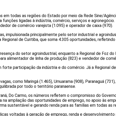
as em todas as regiões do Estado por meio da Rede Sine/Agênc
ara funções ligadas à indústria, comércio, serviços e agronegóci
ndedor de comércio varejista (1.095) e operador de caixa (970).
as, impulsionada principalmente pelo setor industrial e agroindu
 Regional de Curitiba, que soma 4.305 oportunidades, refletindo
sença do setor agroindustrial, enquanto a Regional de Foz do 
ra alimentador de linha de produção (823) e vendedor de comérc
forte participação da indústria e do comércio. Já a Regional d
agas, como Maringá (1.465), Umuarama (908), Paranaguá (731), 
ibrada por todo o território paranaense.
araná, Do Carmo, os números refletem o compromisso do Govern
a na ampliação das oportunidades de emprego, no apoio às empre
a sustentável e gerando renda para as famílias em todas as re
licas voltadas à geração de emprego, renda e desenvolvimento 