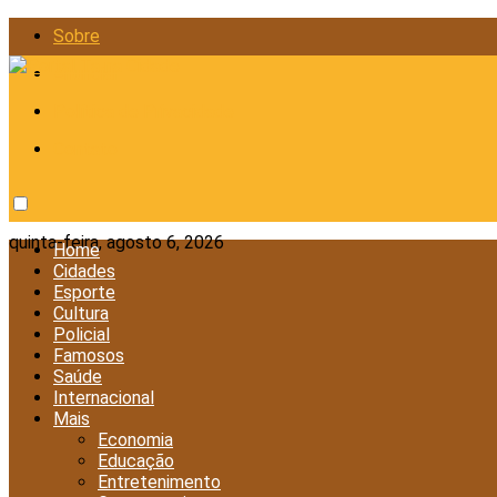
Sobre
Anunciar
Política de Privacidade
Contato
quinta-feira, agosto 6, 2026
Home
Cidades
Esporte
Cultura
Policial
Famosos
Saúde
Internacional
Mais
Economia
Educação
Entretenimento