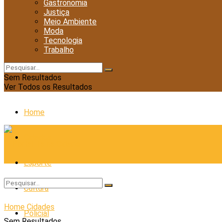
Gastronomia
Justiça
Meio Ambiente
Moda
Tecnologia
Trabalho
Sem Resultados
Ver Todos os Resultados
Home
Cidades
Esporte
Cultura
Home
Cidades
Policial
Sem Resultados