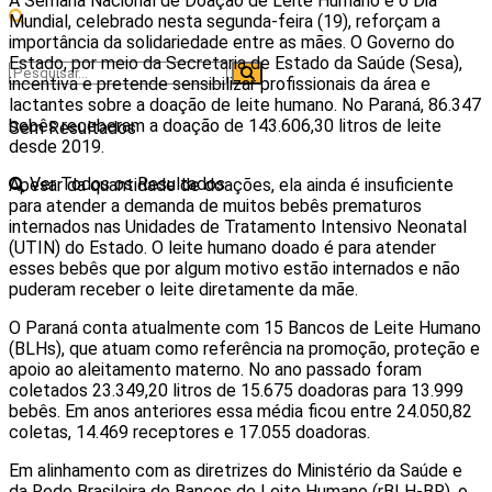
A Semana Nacional de Doação de Leite Humano e o Dia
Mundial, celebrado nesta segunda-feira (19), reforçam a
importância da solidariedade entre as mães. O Governo do
Estado, por meio da Secretaria de Estado da Saúde (Sesa),
incentiva e pretende sensibilizar profissionais da área e
lactantes sobre a doação de leite humano. No Paraná, 86.347
bebês receberam a doação de 143.606,30 litros de leite
Sem Resultados
desde 2019.
Ver Todos os Resultados
Apesar da quantidade de doações, ela ainda é insuficiente
para atender a demanda de muitos bebês prematuros
internados nas Unidades de Tratamento Intensivo Neonatal
(UTIN) do Estado. O leite humano doado é para atender
esses bebês que por algum motivo estão internados e não
puderam receber o leite diretamente da mãe.
O Paraná conta atualmente com 15 Bancos de Leite Humano
(BLHs), que atuam como referência na promoção, proteção e
apoio ao aleitamento materno. No ano passado foram
coletados 23.349,20 litros de 15.675 doadoras para 13.999
bebês. Em anos anteriores essa média ficou entre 24.050,82
coletas, 14.469 receptores e 17.055 doadoras.
Em alinhamento com as diretrizes do Ministério da Saúde e
da Rede Brasileira de Bancos de Leite Humano (rBLH-BR), o