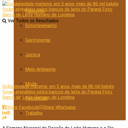
Educação
Ver Todos os Resultados
Entretenimento
Gastronomia
Justiça
Meio Ambiente
Moda
Solidariedade materna: em 5 anos, mais de 86 mil bebês
foram atendidos pelos bancos de leite do Paraná Foto:
Banco de Leite Humano de Londrina
Tecnologia
Share Facebook
Share Whatsapp
Trabalho