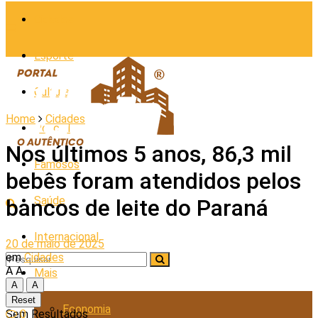
Cidades
Esporte
Cultura
Home
Cidades
Policial
Nos últimos 5 anos, 86,3 mil
Famosos
bebês foram atendidos pelos
Saúde
bancos de leite do Paraná
Internacional
20 de maio de 2025
em
Cidades
A
A
Mais
A
A
Reset
Economia
0
Sem Resultados