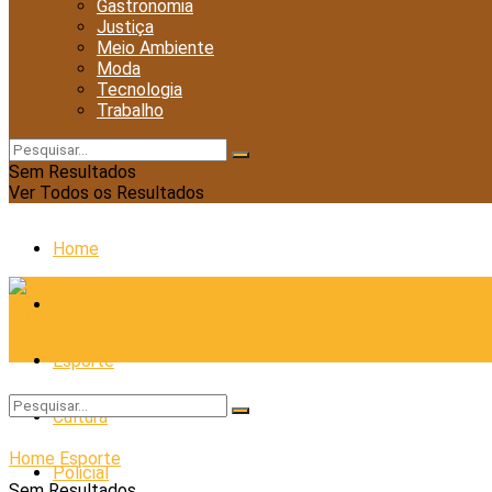
Gastronomia
Justiça
Meio Ambiente
Moda
Tecnologia
Trabalho
Sem Resultados
Ver Todos os Resultados
Home
Cidades
Esporte
Cultura
Home
Esporte
Policial
Sem Resultados