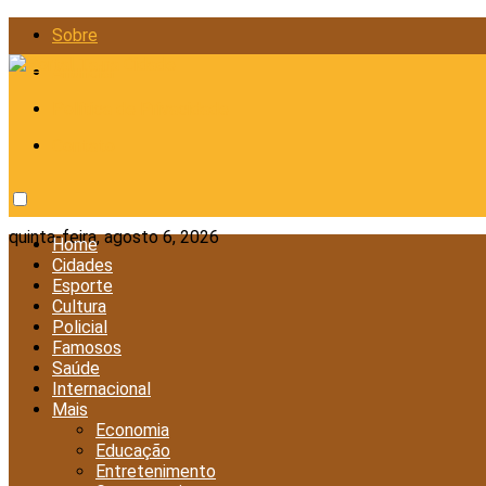
Sobre
Anunciar
Política de Privacidade
Contato
quinta-feira, agosto 6, 2026
Home
Cidades
Esporte
Cultura
Policial
Famosos
Saúde
Internacional
Mais
Economia
Educação
Entretenimento