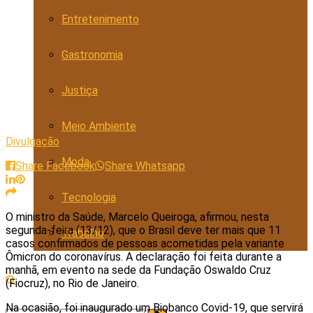
Entretenimento
Gastronomia
Justiça
Meio Ambiente
Divulgação
Moda
Share Facebook
Share Whatsapp
Tecnologia
O ministro da Saúde, Marcelo Queiroga, afirmou, nesta
segunda-feira (13/12), que o Brasil deve ter mais que 11
Trabalho
casos confirmados de pessoas acometidas pela variante
Ômicron do coronavírus. A declaração foi feita durante a
manhã, em evento na sede da Fundação Oswaldo Cruz
(Fiocruz), no Rio de Janeiro.
Na ocasião, foi inaugurado um Biobanco Covid-19, que servirá