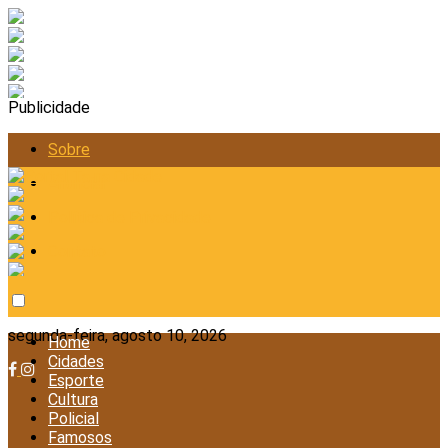
Publicidade
Sobre
Anunciar
Política de Privacidade
Contato
segunda-feira, agosto 10, 2026
Home
Cidades
Esporte
Cultura
Policial
Famosos