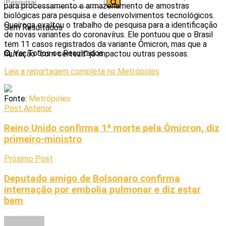
para processamento e armazenamento de amostras
biológicas para pesquisa e desenvolvimentos tecnológicos.
Queiroga exaltou o trabalho de pesquisa para a identificação
Sem Resultados
de novas variantes do coronavírus. Ele pontuou que o Brasil
tem 11 casos registrados da variante Ômicron, mas que a
Ver Todos os Resultados
mutação “com certeza” já impactou outras pessoas.
Leia a reportagem completa no Metrópoles
Fonte:
Metrópoles
Post Anterior
Reino Unido confirma 1ª morte pela Ômicron, diz
primeiro-ministro
Próximo Post
Deputado amigo de Bolsonaro confirma
internação por embolia pulmonar e diz estar
bem