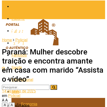
Cidades
Esporte
Cultura
Home
Policial
Policial
Paraná: Mulher descobre
Famosos
traição e encontra amante
Saúde
em casa com marido “Assista
o vídeo”
Internacional
14 de junho de 2025
Mais
em
Policial
A
A
Economia
A
A
Sem Resultados