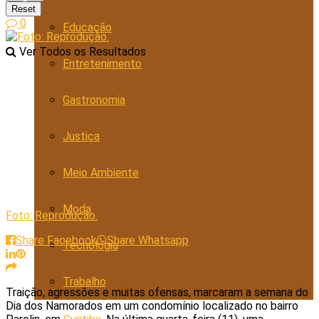
Reset
0
Educação
Ver Todos os Resultados
Entretenimento
Gastronomia
Justiça
Meio Ambiente
Moda
Foto: Reprodução.
Share Facebook
Share Whatsapp
Tecnologia
Trabalho
Traição, agressões e muitas ofensas, marcaram a semana do
Dia dos Namorados em um condomínio localizado no bairro