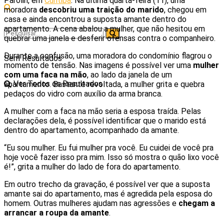
Parolin, em
Curitiba
. Na última quarta-feira (11), uma
moradora
descobriu uma traição do marido
, chegou em
casa e ainda encontrou a suposta amante dentro do
apartamento. A cena abalou a mulher, que não hesitou em
quebrar uma janela e desferir ofensas contra o companheiro.
Durante a confusão, uma moradora do condomínio flagrou o
Sem Resultados
momento de tensão. Nas imagens é possível ver uma
mulher
com uma faca na mão
, ao lado da janela de um
Ver Todos os Resultados
apartamento. Bastante revoltada, a mulher grita e quebra
pedaços do vidro com auxílio da arma branca.
A mulher com a faca na mão seria a esposa traída. Pelas
declarações dela, é possível identificar que o marido está
dentro do apartamento, acompanhado da amante.
“Eu sou mulher. Eu fui mulher pra você. Eu cuidei de você pra
hoje você fazer isso pra mim. Isso só mostra o quão lixo você
é!”, grita a mulher do lado de fora do apartamento.
Em outro trecho da gravação, é possível ver que a suposta
amante sai do apartamento, mas é agredida pela esposa do
homem. Outras mulheres ajudam nas agressões e
chegam a
arrancar a roupa da amante
.