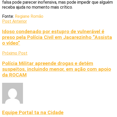
falsa pode parecer inofensiva, mas pode impedir que alguém
receba ajuda no momento mais crítico.
Fonte:
Regiane Romão
Post Anterior
Idoso condenado por estupro de vulnerável é
preso pela Polícia Civil em Jacarezinho “Assista
o vídeo”
Próximo Post
Polícia Militar apreende drogas e detém
suspeitos, incluindo menor, em ação com apoio
da ROCAM
Equipe Portal ta na Cidade