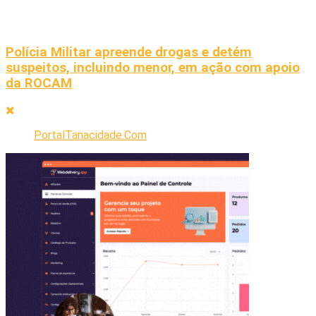
Polícia Militar apreende drogas e detém
suspeitos, incluindo menor, em ação com apoio
da ROCAM
PortalTanacidade.Com