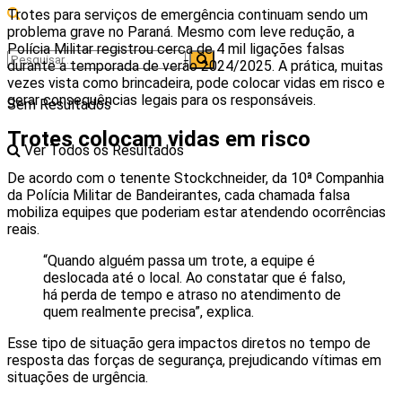
Trotes para serviços de emergência continuam sendo um
problema grave no Paraná. Mesmo com leve redução, a
Polícia Militar registrou cerca de 4 mil ligações falsas
durante a temporada de verão 2024/2025. A prática, muitas
vezes vista como brincadeira, pode colocar vidas em risco e
gerar consequências legais para os responsáveis.
Sem Resultados
Trotes colocam vidas em risco
Ver Todos os Resultados
De acordo com o tenente Stockchneider, da 10ª Companhia
da Polícia Militar de Bandeirantes, cada chamada falsa
mobiliza equipes que poderiam estar atendendo ocorrências
reais.
“Quando alguém passa um trote, a equipe é
deslocada até o local. Ao constatar que é falso,
há perda de tempo e atraso no atendimento de
quem realmente precisa”, explica.
Esse tipo de situação gera impactos diretos no tempo de
resposta das forças de segurança, prejudicando vítimas em
situações de urgência.