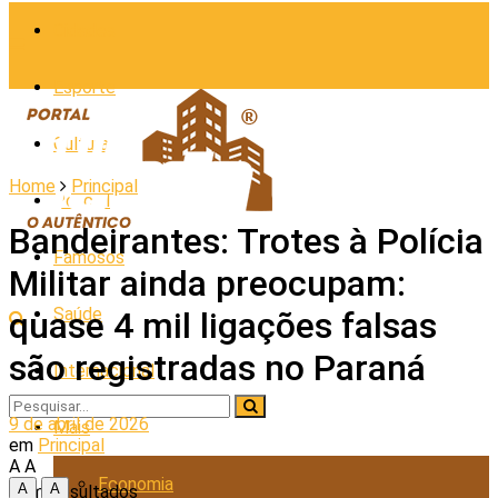
Cidades
Esporte
Cultura
Home
Principal
Policial
Bandeirantes: Trotes à Polícia
Famosos
Militar ainda preocupam:
Saúde
quase 4 mil ligações falsas
são registradas no Paraná
Internacional
9 de abril de 2026
Mais
em
Principal
A
A
Economia
A
A
Sem Resultados