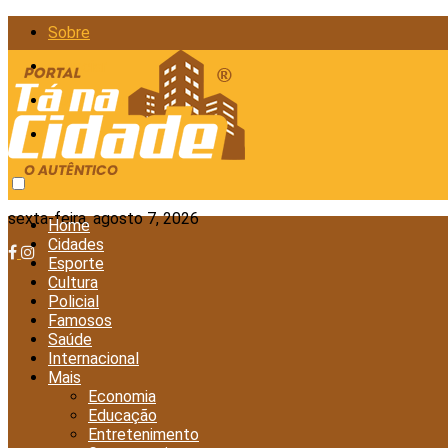
Sobre
Anunciar
Política de Privacidade
Contato
sexta-feira, agosto 7, 2026
Home
Cidades
Esporte
Cultura
Policial
Famosos
Saúde
Internacional
Mais
Economia
Educação
Entretenimento