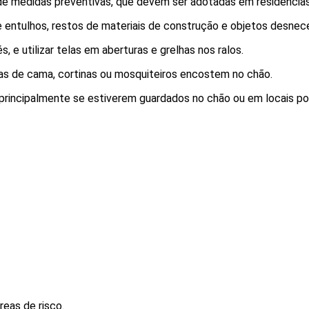
 de medidas preventivas, que devem ser adotadas em residências,
de entulhos, restos de materiais de construção e objetos desnec
, e utilizar telas em aberturas e grelhas nos ralos.
pas de cama, cortinas ou mosquiteiros encostem no chão.
, principalmente se estiverem guardados no chão ou em locais po
reas de risco.