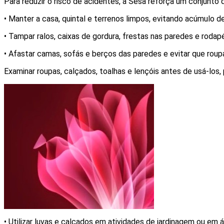
Para reduzir o risco de acidentes, a Sesa reforça um conjunto
• Manter a casa, quintal e terrenos limpos, evitando acúmulo 
• Tampar ralos, caixas de gordura, frestas nas paredes e rodapés
• Afastar camas, sofás e berços das paredes e evitar que rou
Examinar roupas, calçados, toalhas e lençóis antes de usá-los
• Utilizar luvas e calçados em atividades de jardinagem ou em á