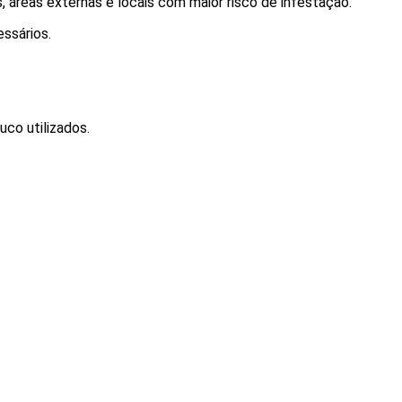
 áreas externas e locais com maior risco de infestação.
essários.
uco utilizados.