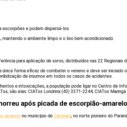
ra escorpiões e podem dispersá-los.
s, mantendo o ambiente limpo e o lixo bem acondicionado.
rência para aplicação de soros, distribuídos nas 22 Regionais 
 única forma eficaz de combater o veneno e deve ser iniciado o 
nibilização de insumos em todos os casos de acidentes.
nhentos e intoxicações, a população pode ligar no Centro de In
ATox, são elas: CIATox Londrina (43) 3371-2244, CIATox Maring
morreu após picada de escorpião-amarel
ão-amarelo
no município de
Cambará
, no norte pioneiro do Paran