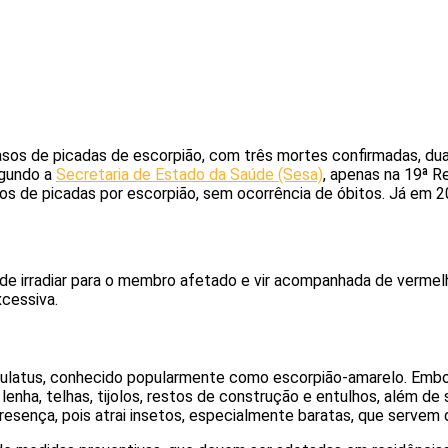
 casos de picadas de escorpião, com três mortes confirmadas, d
egundo a
Secretaria de Estado da Saúde (Sesa)
, apenas na 19ª R
s de picadas por escorpião, sem ocorrência de óbitos. Já em 20
ode irradiar para o membro afetado e vir acompanhada de vermel
xcessiva.
rrulatus, conhecido popularmente como escorpião-amarelo. Embo
lenha, telhas, tijolos, restos de construção e entulhos, além d
esença, pois atrai insetos, especialmente baratas, que servem d