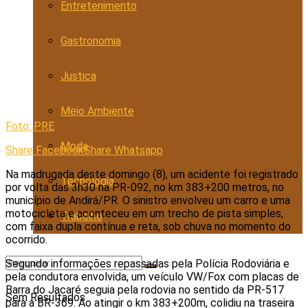
Entretenimento
Gastronomia
Justiça
Meio Ambiente
Foto: PRE
Moda
Share Facebook
Share Whatsapp
Na madrugada deste domingo (8), um acidente foi registrado
Tecnologia
por volta das 3h30 na PR-092, no km 383+200 metros, no
município de Andirá/PR. O sinistro envolveu um carro e uma
motocicleta e aconteceu em um trecho de pista simples,
Trabalho
com faixa dupla contínua e reta, sob chuva no momento do
ocorrido.
Segundo informações repassadas pela Polícia Rodoviária e
pela condutora envolvida, um veículo VW/Fox com placas de
Barra do Jacaré seguia pela rodovia no sentido da PR-517
Sem Resultados
para a BR-369. Ao atingir o km 383+200m, colidiu na traseira