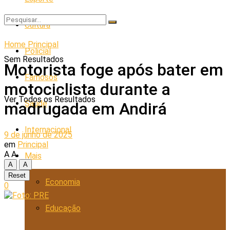
Cultura
Home
Principal
Policial
Sem Resultados
Motorista foge após bater em
Famosos
motociclista durante a
Ver Todos os Resultados
Saúde
madrugada em Andirá
Internacional
9 de junho de 2025
em
Principal
A
A
Mais
A
A
Reset
Economia
0
Educação