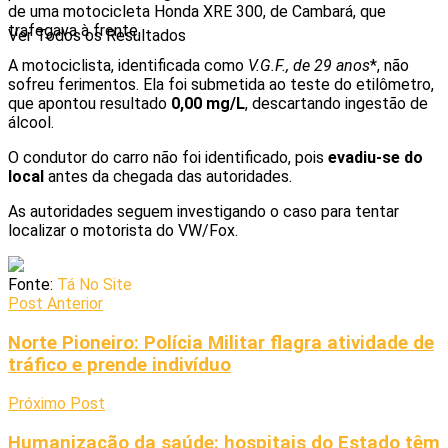
de uma motocicleta Honda XRE 300, de Cambará, que
trafegava à frente.
Ver Todos os Resultados
A motociclista, identificada como
V.G.F., de 29 anos
*, não
sofreu ferimentos. Ela foi submetida ao teste do etilômetro,
que apontou resultado
0,00 mg/L
, descartando ingestão de
álcool.
O condutor do carro não foi identificado, pois
evadiu-se do
local
antes da chegada das autoridades.
As autoridades seguem investigando o caso para tentar
localizar o motorista do VW/Fox.
Fonte:
Tá No Site
Post Anterior
Norte Pioneiro: Polícia Militar flagra atividade de
tráfico e prende indivíduo
Próximo Post
Humanização da saúde: hospitais do Estado têm